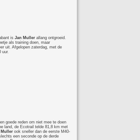
abant is
Jan Muller
allang ontgroeid.
tje als training doen, maar
er uit. Afgelopen zaterdag, met de
 uur.
een goede reden om niet mee te doen
e land, de Ecotrail telde 81,8 km met
 Muller
ook sneller dan de eerste M40-
a slechts een seconde op de derde