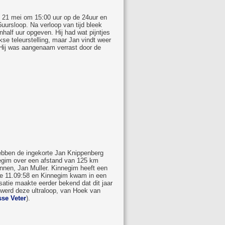
 21 mei om 15:00 uur op de 24uur en
uursloop. Na verloop van tijd bleek
nhalf uur opgeven. Hij had wat pijntjes
kse teleurstelling, maar Jan vindt weer
 Hij was aangenaam verrast door de
bben de ingekorte Jan Knippenberg
egim over een afstand van 125 km
nnen, Jan Muller. Kinnegim heeft een
erde 11.09:58 en Kinnegim kwam in een
isatie maakte eerder bekend dat dit jaar
werd deze ultraloop, van Hoek van
se Veter
).