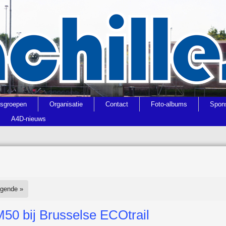
gsgroepen
Organisatie
Contact
Foto-albums
Spon
A4D-nieuws
lgende »
M50 bij Brusselse ECOtrail