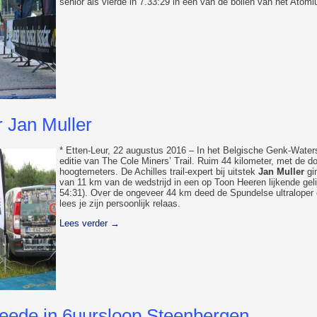
senior als vierde in 7.33:29 in een van de bollen van het Atomi
r Jan Muller
* Etten-Leur, 22 augustus 2016 – In het Belgische Genk-Water
editie van The Cole Miners’ Trail. Ruim 44 kilometer, met de d
hoogtemeters. De Achilles trail-expert bij uitstek
Jan Muller
gin
van 11 km van de wedstrijd in een op Toon Heeren lijkende gel
54:31). Over de ongeveer 44 km deed de Spundelse ultraloper 
lees je zijn persoonlijk relaas.
Lees verder
→
weede in 6uursloop Steenbergen