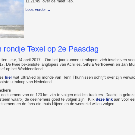
11.21:45 over de meet liep.
Lees verder
→
n rondje Texel op 2e Paasdag
Etten-Leur, 14 april 2017 – Om het jaar kunnen ultralopers zich inschrijven voo
17. De twee bekendste langlopers van Achilles,
Silvia Verhoeven
en
Jan Mul
tief op het Waddeneiland.
es
hier
wat UltraNed bij monde van Henri Thunnissen schrijft over zijn verw
ootste ultraloop van Nederland.
ackers
 deelnemers van de 120 km zijn te volgen middels trackers. Daarbij is gekoz
steem waarbij de deelnemers goed te volgen zijn. Klik
deze link
aan voor een
elnemers en de fans die thuis blijven en de wedstrijd willen volgen.