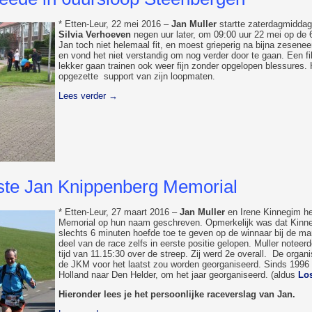
* Etten-Leur, 22 mei 2016 –
Jan Muller
startte zaterdagmiddag
Silvia Verhoeven
negen uur later, om 09:00 uur 22 mei op de 6
Jan toch niet helemaal fit, en moest grieperig na bijna zesenee
en vond het niet verstandig om nog verder door te gaan. Een fi
lekker gaan trainen ook weer fijn zonder opgelopen blessures.
opgezette support van zijn loopmaten.
Lees verder
→
tste Jan Knippenberg Memorial
* Etten-Leur, 27 maart 2016 –
Jan Muller
en Irene Kinnegim he
Memorial op hun naam geschreven. Opmerkelijk was dat Kinn
slechts 6 minuten hoefde toe te geven op de winnaar bij de ma
deel van de race zelfs in eerste positie gelopen. Muller note
tijd van 11.15:30 over de streep. Zij werd 2e overall. De organ
de JKM voor het laatst zou worden georganiseerd. Sinds 1996 
Holland naar Den Helder, om het jaar georganiseerd. (aldus
Los
Hieronder lees je het persoonlijke raceverslag van Jan.