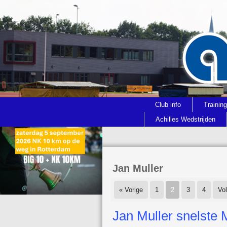
Club info
Trainin
Achilles Wedstrijden
Jan Muller
« Vorige
1
2
3
4
Vo
Jan Muller snelste 