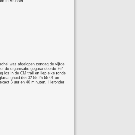
um in Brussel.
schei was afgelopen zondag de vijfde
oor de organisatie gegarandeerde 764
g los in de CM trail en liep elke ronde
ijkmatigheid (55:02-55:25-55:01 en
exact 3 uur en 40 minuten. Hieronder