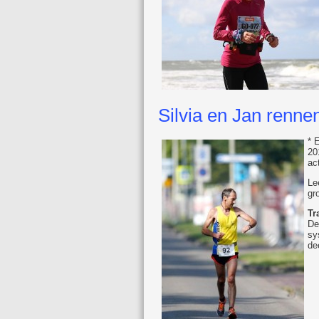
Silvia en Jan renne
* 
20
ac
Le
gr
Tr
De
sy
de