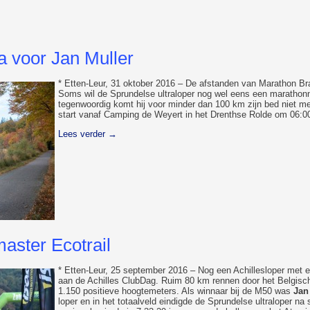
a voor Jan Muller
* Etten-Leur, 31 oktober 2016 – De afstanden van Marathon Br
Soms wil de Sprundelse ultraloper nog wel eens een marathonne
tegenwoordig komt hij voor minder dan 100 km zijn bed niet me
start vanaf Camping de Weyert in het Drenthse Rolde om 06:00
Lees verder
→
master Ecotrail
* Etten-Leur, 25 september 2016 – Nog een Achillesloper met 
aan de Achilles ClubDag. Ruim 80 km rennen door het Belgisch
1.150 positieve hoogtemeters. Als winnaar bij de M50 was
Jan
loper en in het totaalveld eindigde de Sprundelse ultraloper n