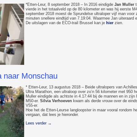
*Etten-Leur, 8 september 2018 – In 2016 eindigde
Jan Muller
t
vierde in het totaalveld op de 80 kilometer en was hij eerste M4
september 2018 moest de Sprundelse ultraloper vijf man voor z
minuten snellere eindtijd van 7.19:04. Waarmee Jan uiteraard ee
De uitslagen van de ECO-trail Brussel kan je
hier
zien.
ra naar Monschau
* Etten-Leur, 13 augustus 2018 – Beide ultralopers van Achi
Ultra Marathon, een ultraloop over zo’n 56 kilometer met 950 ho
Muller eindigde als achtste in 4.17:44 bij de mannen en in zijn 
M50-er.
Silvia Verhoeven
kwam als derde vrouw over de eindst
V55-er.
Hoe het de Etten-Leurse langloopster in maar vooral rondom h
vergaan, dat lees je hieronder.
Lees verder
→