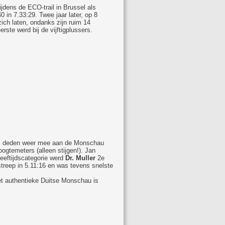
ijdens de ECO-trail in Brussel als
0 in 7.33:29. Twee jaar later, op 8
ich laten, ondanks zijn ruim 14
rste werd bij de vijftigplussers.
lles deden weer mee aan de Monschau
ogtemeters (alleen stijgen!). Jan
leeftijdscategorie werd
Dr. Muller
2e
reep in 5.11:16 en was tevens snelste
et authentieke Duitse Monschau is