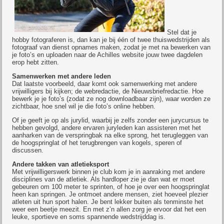
Stel dat je
hobby fotograferen is, dan kan je bij één of twee thuiswedstrijden als
fotograaf van dienst opnames maken, zodat je met na bewerken van
je foto’s en uploaden naar de Achilles website jouw twee dagdelen
erop hebt zitten.
Samenwerken met andere leden
Dat laatste voorbeeld, daar komt ook samenwerking met andere
vrijwilligers bij kijken; de webredactie, de Nieuwsbriefredactie. Hoe
bewerk je je foto’s (zodat ze nog downloadbaar zijn), waar worden ze
zichtbaar, hoe snel wil je die foto’s online hebben.
Of je geeft je op als jurylid, waarbij je zelfs zonder een jurycursus te
hebben gevolgd, andere ervaren juryleden kan assisteren met het
aanharken van de verspringbak na elke sprong, het terugleggen van
de hoogspringlat of het terugbrengen van kogels, speren of
discussen.
Andere takken van atletieksport
Met vrijwilligerswerk binnen je club kom je in aanraking met andere
disciplines van de atletiek. Als hardloper zie je dan wat er moet
gebeuren om 100 meter te sprinten, of hoe je over een hoogspringlat
heen kan springen. Je ontmoet andere mensen, ziet hoeveel plezier
atleten uit hun sport halen. Je bent lekker buiten als tenminste het
weer een beetje meezit. En met z’n allen zorg je ervoor dat het een
leuke, sportieve en soms spannende wedstrijddag is.