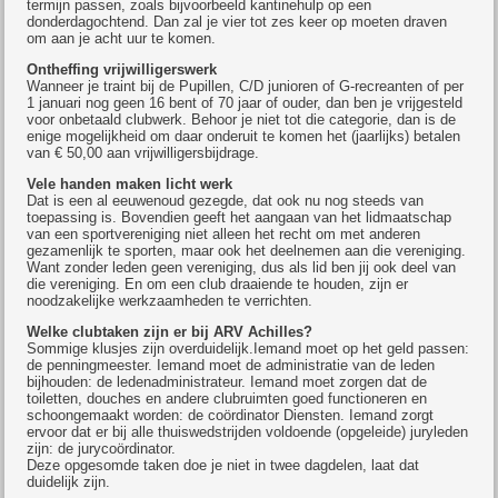
termijn passen, zoals bijvoorbeeld kantinehulp op een
donderdagochtend. Dan zal je vier tot zes keer op moeten draven
om aan je acht uur te komen.
Ontheffing vrijwilligerswerk
Wanneer je traint bij de Pupillen, C/D junioren of G-recreanten of per
1 januari nog geen 16 bent of 70 jaar of ouder, dan ben je vrijgesteld
voor onbetaald clubwerk. Behoor je niet tot die categorie, dan is de
enige mogelijkheid om daar onderuit te komen het (jaarlijks) betalen
van € 50,00 aan vrijwilligersbijdrage.
Vele handen maken licht werk
Dat is een al eeuwenoud gezegde, dat ook nu nog steeds van
toepassing is. Bovendien geeft het aangaan van het lidmaatschap
van een sportvereniging niet alleen het recht om met anderen
gezamenlijk te sporten, maar ook het deelnemen aan die vereniging.
Want zonder leden geen vereniging, dus als lid ben jij ook deel van
die vereniging. En om een club draaiende te houden, zijn er
noodzakelijke werkzaamheden te verrichten.
Welke clubtaken zijn er bij ARV Achilles?
Sommige klusjes zijn overduidelijk.Iemand moet op het geld passen:
de penningmeester. Iemand moet de administratie van de leden
bijhouden: de ledenadministrateur. Iemand moet zorgen dat de
toiletten, douches en andere clubruimten goed functioneren en
schoongemaakt worden: de coördinator Diensten. Iemand zorgt
ervoor dat er bij alle thuiswedstrijden voldoende (opgeleide) juryleden
zijn: de jurycoördinator.
Deze opgesomde taken doe je niet in twee dagdelen, laat dat
duidelijk zijn.