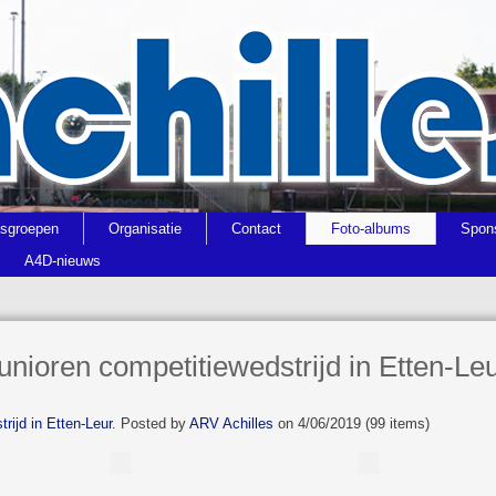
gsgroepen
Organisatie
Contact
Foto-albums
Spon
A4D-nieuws
nioren competitiewedstrijd in Etten-Le
rijd in Etten-Leur
. Posted by
ARV Achilles
on 4/06/2019 (99 items)