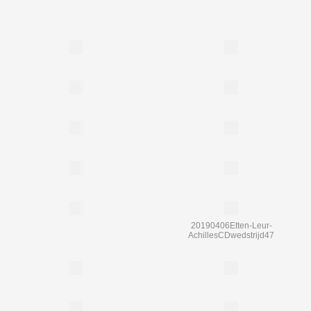
20190406Etten-Leur-
AchillesCDwedstrijd47