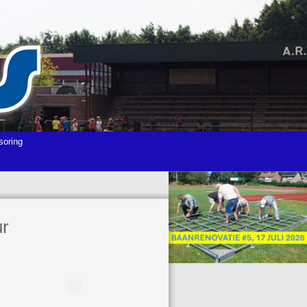
soring
ur