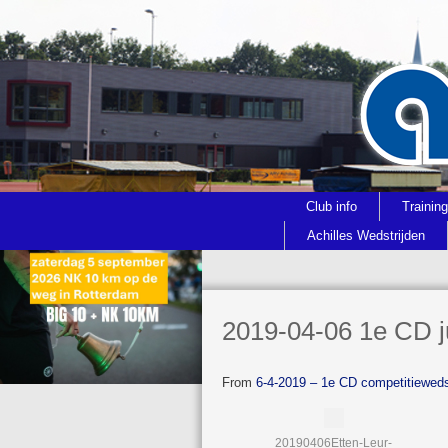
Club info
Trainin
Achilles Wedstrijden
2019-04-06 1e CD ju
From
6-4-2019 – 1e CD competitiewedst
20190406Etten-Leur-