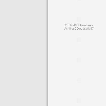
20190406Etten-Leur-
AchillesCDwedstrijd57