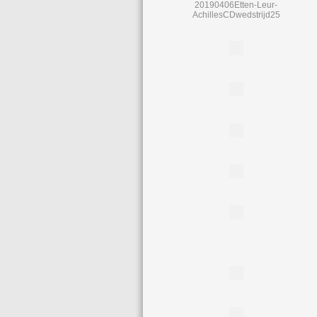
20190406Etten-Leur-
AchillesCDwedstrijd25