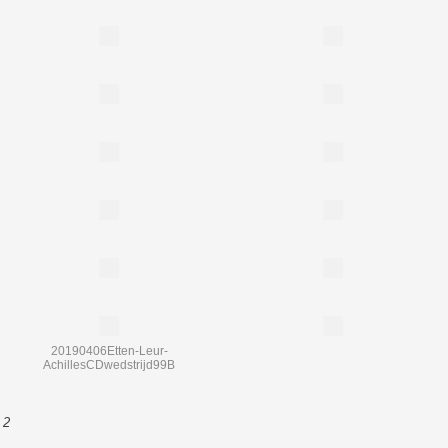
20190406Etten-Leur-
AchillesCDwedstrijd99B
 2