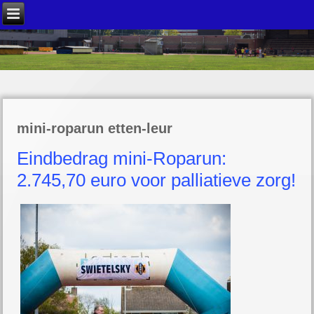
mini-roparun etten-leur
Eindbedrag mini-Roparun:
2.745,70 euro voor palliatieve zorg!