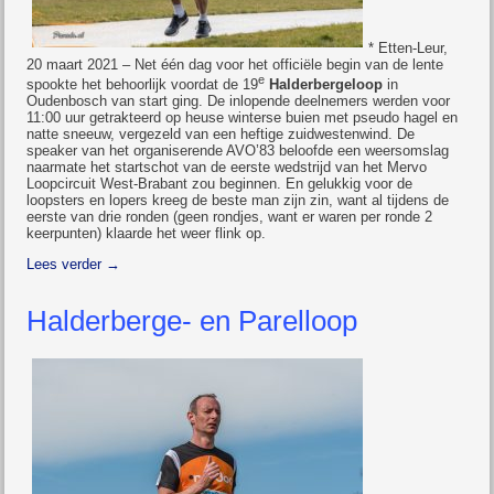
* Etten-Leur,
20 maart 2021 – Net één dag voor het officiële begin van de lente
e
spookte het behoorlijk voordat de 19
Halderbergeloop
in
Oudenbosch van start ging. De inlopende deelnemers werden voor
11:00 uur getrakteerd op heuse winterse buien met pseudo hagel en
natte sneeuw, vergezeld van een heftige zuidwestenwind. De
speaker van het organiserende AVO’83 beloofde een weersomslag
naarmate het startschot van de eerste wedstrijd van het Mervo
Loopcircuit West-Brabant zou beginnen. En gelukkig voor de
loopsters en lopers kreeg de beste man zijn zin, want al tijdens de
eerste van drie ronden (geen rondjes, want er waren per ronde 2
keerpunten) klaarde het weer flink op.
Lees verder
→
Halderberge- en Parelloop