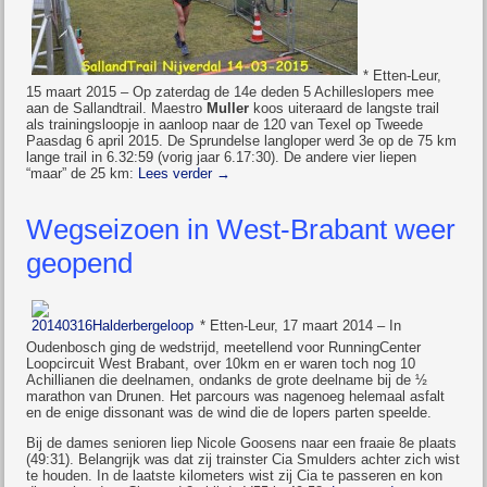
* Etten-Leur,
15 maart 2015 – Op zaterdag de 14e deden 5 Achilleslopers mee
aan de Sallandtrail. Maestro
Muller
koos uiteraard de langste trail
als trainingsloopje in aanloop naar de 120 van Texel op
Tweede
Paasdag 6 april 2015
. De Sprundelse langloper werd 3e op de 75 km
lange trail in 6.32:59 (vorig jaar 6.17:30). De andere vier liepen
“maar” de 25 km:
Lees verder
→
Wegseizoen in West-Brabant weer
geopend
* Etten-Leur, 17 maart 2014 – In
Oudenbosch ging de wedstrijd, meetellend voor RunningCenter
Loopcircuit West Brabant, over 10km en er waren toch nog 10
Achillianen die deelnamen, ondanks de grote deelname bij de ½
marathon van Drunen. Het parcours was nagenoeg helemaal asfalt
en de enige dissonant was de wind die de lopers parten speelde.
Bij de dames senioren liep Nicole Goosens naar een fraaie 8e plaats
(49:31). Belangrijk was dat zij trainster Cia Smulders achter zich wist
te houden. In de laatste kilometers wist zij Cia te passeren en kon