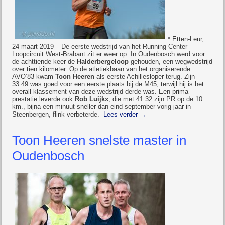
* Etten-Leur,
24 maart 2019 – De eerste wedstrijd van het Running Center
Loopcircuit West-Brabant zit er weer op. In Oudenbosch werd voor
de achttiende keer de
Halderbergeloop
gehouden, een wegwedstrijd
over tien kilometer. Op de atletiekbaan van het organiserende
AVO’83 kwam
Toon Heeren
als eerste Achillesloper terug. Zijn
33:49 was goed voor een eerste plaats bij de M45, terwijl hij is het
overall klassement van deze wedstrijd derde was. Een prima
prestatie leverde ook
Rob Luijkx
, die met 41:32 zijn PR op de 10
km., bijna een minuut sneller dan eind september vorig jaar in
Steenbergen, flink verbeterde.
Lees verder
→
Toon Heeren snelste master in
Oudenbosch