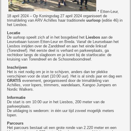
* Etten-Leur,
18 april 2024 – Op Koningsdag 27 april 2024 organiseert de
trimafdeling van ARV Achilles haar traditionele
uurloop
(editie 46) in
het Liesbos.
Locatie
De uurloop speelt zich af in het bosgebied het
Liesbos
aan de
Leursebaan tussen Etten-Leur en Breda. Vanaf de Leursebaan het
Liesbos inrijden over de Zanddreef en aan het einde linksaf
(Torendreef). Het eerste deel is verhard en parkeerplaats, ga
rechtdoor langs de slagboom en je komt bij de startlocatie: de
kruising van Torendreef en de Schooneboomdreef.
Inschrijven
Het is niet nodig om je in te schijven, anders dan ter plekke
verschijnen voor de start (10:00 uur). Het is al sinds jaar en dag een
GRATIS
evenement, georganiseerd door de trimafdeling van
Achilles, voor lopers, trimmers, wandelaars, Kangoo Jumpers en
Nordic Walkers.
Informatie
De start is om 10:00 uur in het Liesbos, 200 meter van de
parkeerplaats.
De uitdaging is wederom: in één uur tijd zoveel mogelijk meters
lopen.
Parcours
Het parcours bestaat uit een grote ronde van 2.220 meter en een