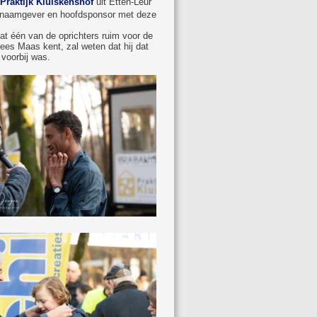
Praktijk Kluiskenshof
uit Etten-Leur
ls naamgever en hoofdsponsor met deze
at één van de oprichters ruim voor de
ees Maas kent, zal weten dat hij dat
 voorbij was.