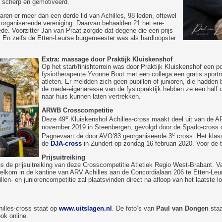
a scherp en gemotiveerd.
waren er meer dan een derde lid van Achilles, 98 leden, oftewel
 organiserende vereniging. Daarvan behaalden 21 het ere-
de. Voorzitter Jan van Praat zorgde dat degene die een prijs
. En zelfs de Etten-Leurse burgemeester was als hardloopster
Extra: massage door Praktijk Kluiskenshof
Op het start/finishterrein was door Praktijk Kluiskenshof een p
fysiotherapeute Yvonne Boot met een collega een gratis spo
atleten. Er meldden zich geen pupillen of junioren, die hadden 
de mede-eigenaresse van de fysiopraktijk hebben ze een half d
naar huis kunnen laten vertrekken.
ARWB Crosscompetitie
e
Deze 49
Kluiskenshof Achilles-cross maakt deel uit van de
november 2019 in Steenbergen, gevolgd door de Spado-cross op
e
Pagnevaart de door AVO’83 georganiseerde 3
cross. Het klass
de
DJA-cross
in Zundert op zondag 16 februari 2020. Voor de 
Prijsuitreiking
les de prijsuitreiking van deze Crosscompetitie Atletiek Regio West-Brabant. Van
elkom in de kantine van ARV Achilles aan de Concordialaan 206 te Etten-Leur
illen- en juniorencompetitie zal plaatsvinden direct na afloop van het laatste 
illes-cross staat op
www.uitslagen.nl
. De foto’s van
Paul van Dongen
staa
ook online.