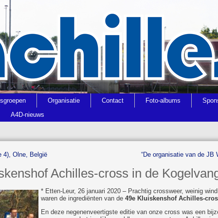
gsgroepen
Organisatie
Contact
Foto-albums
Spon
A4D-nieuws
je 4), Olne, België
“De organisatie van de JB W
kenshof Achilles-cross in de Kogelvang
* Etten-Leur, 26 januari 2020 – Prachtig crossweer, weinig win
waren de ingrediënten van de
49e Kluiskenshof Achilles-cro
En deze negenenveertigste editie van onze cross was een bijz