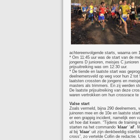
achtereenvolgende starts, waarna om 11:
* Om 11:45 uur was de start van de mei
jongens D junioren, meisjes C junioren 
prijsuitreiking was om 12:30 uur.
* De tiende en laatste start was gepro
deelnemersveld op weg voor hun 2 tot 5
laatsten crossten de jongens en meisj
masters als trimmers. En zij werden s
De laatste prijsuitreiking van deze cr
waren vertrokken om hun crossrace te 
Valse start
Zoals vermeld, bijna 290 deelnemers, w
juinoren mee en de 10e en laatste sta
er een grappig incident, namelijk een v
uit hoe dat kwam. “Tijdens de trainin
starten na het commando ‘
klaar
‘ ‘
af
‘. 
al bij ‘
klaar
‘ uit zijn denkbeeldig start
cross”, zo vertelde Collin de redactie.