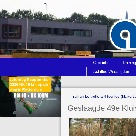
Club info
Trainin
Achilles Wedstrijden
«
Trailrun Le trèfle à 4 feuilles (klavert
Geslaagde 49e Kluis