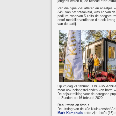
jongens waren bij de tweede start extr
Van die bijna 290 atleten en atleetjes 
34% van het totaalveld, was lid van de
podium, waarvan 5 zelfs de hoogste tre
en/of medaille verdiende die ook kreeg
van de partij.
Op vrijdag 21 februari is bij ARV Achil
maar ook belangstellenden van harte w
De prijsuitreiking voor de categorie pup
te Zundert op 16 februari 2020.
Resultaten en foto’s
De uitslag van de 49e Kluiskenshof Ach
Mark Kamphuis
zette zijn foto’s (16) 