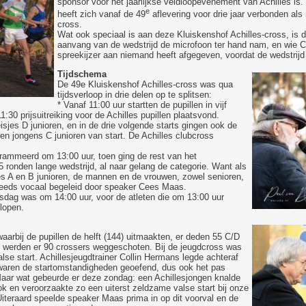
sponsor voor het jaarlijkse veldloopevenement van Achilles is.
e
heeft zich vanaf de 49
aflevering voor drie jaar verbonden a
cross.
Wat ook speciaal is aan deze Kluiskenshof Achilles-cross, is d
aanvang van de wedstrijd de microfoon ter hand nam, en wie C
spreekijzer aan niemand heeft afgegeven, voordat de wedstrijd
Tijdschema
De 49e Kluiskenshof Achilles-cross was qua
tijdsverloop in drie delen op te splitsen:
* Vanaf 11:00 uur startten de pupillen in vijf
30 prijsuitreiking voor de Achilles pupillen plaatsvond.
sjes D junioren, en in de drie volgende starts gingen ook de
en jongens C junioren van start. De Achilles clubcross
grammeerd om 13:00 uur, toen ging de rest van het
 ronden lange wedstrijd, al naar gelang de categorie. Want als
es A en B junioren, de mannen en de vrouwen, zowel senioren,
teeds vocaal begeleid door speaker Cees Maas.
ossdag was om 14:00 uur, voor de atleten die om 13:00 uur
lopen.
aarbij de pupillen de helft (144) uitmaakten, er deden 55 C/D
rt werden er 90 crossers weggeschoten. Bij de jeugdcross was
alse start. Achillesjeugdtrainer Collin Hermans legde achteraf
g waren de startomstandigheden geoefend, dus ook het pas
Maar wat gebeurde er deze zondag: een Achillesjongen knalde
blok en veroorzaakte zo een uiterst zeldzame valse start bij onze
 Uiteraard speelde speaker Maas prima in op dit voorval en de