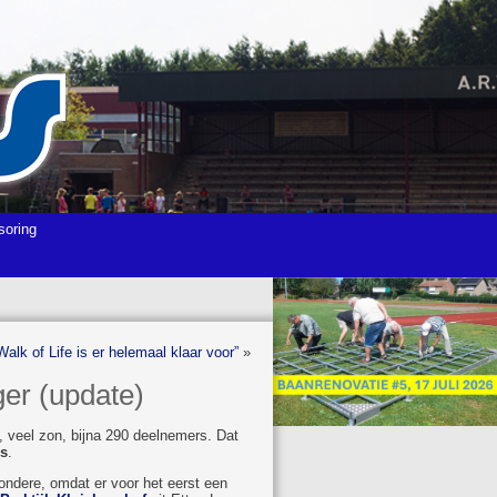
soring
alk of Life is er helemaal klaar voor”
»
er (update)
d, veel zon, bijna 290 deelnemers. Dat
ss
.
ondere, omdat er voor het eerst een