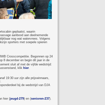
ortocabin geplaatst, waarin
rtmassage aanbood aan deelnemende
blijkbaar nog wat watervrees. Volgens
ozijn sporters met soepele spieren
 ARWB Crosscompetitie. Begonnen op 24
 8 december en begin dit jaar in de
ement sluit af met de vijfde wedstrijd:
tussenstand, klik
hier
.
af 19:30 uur zijn alle prijswinnaars,
.
looponderdeel bij de wedstrijd van DJA
n hier (
jeugd-279
) en (
senioren-237
).