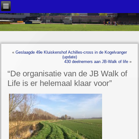
«
Geslaagde 49e Kluiskenshof Achilles-cross in de Kogelvanger
(update)
430 deelnemers aan JB-Walk of life
»
“De organisatie van de JB Walk of
Life is er helemaal klaar voor”