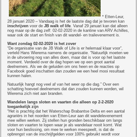
* Etten-Leur,
28 januari 2020 – Vandaag is het de laatste dag dat je tevoren kan
inschrijven
voor de
JB walk of life
. Vanaf 29 januari kan dat alleen
nog maar op de dag zelf: 02-02-2020 in de kantine van ARV Achilles,
waar ook de start en finish van dit wandel- en trailevenement is.
Want zondag 02-02-2020 is het zover
“De organisatie van de JB Walk of Life is er helemaal klaar voor”,
verteld Hans Wierema namens de organisatie. “Natuurlijk moeten we
in de uitvoering nog van alles doen, maar dat is voor op het laatste
moment. Verdeeld over de dag hopen we op een groot aantal
deelnemers. Als we de geluiden om ons heen en de reacties op
Facebook goed inschatten dan zouden we een heel mooi resultaat
kunnen halen.
Natuurlijk hangt nog veel af van het weer op die dag.” Over een
schatting hoeveel deelnemers dat dan zouden kunnen worden, wil
Wierema zich niet aan branden.
Wandelen langs sloten en vaarten die alleen op 2-2-2020
toegankelijk zijn
“Het is prachtig dat het Waterschap Brabantse Delta en een aantal
agrariërs in het noorden van Etten-Leur aan dit wandelevenement
mee willen werken. Zij stellen hun gronden beschikbaar om langs
sloten en vaarten te lopen waar je als wandelaar nooit komt. Wat
voor hun beslissing, om mee te werken meespeelt, is dat de
opbrengst van de inschrijfgelden voor 100% gebruikt wordt voor