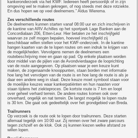
kankeronderzoek via het KWF. Iedereen heeft persoonlijk of in zijn
omgeving wel te maken gekregen, of nog steeds met deze rotziekte.
En dus hopen we op veel deelnemers.” Aldus Wierema.
Zes verschillende routes
De deelnemers kunnen starten vanaf 08:00 uur en zich inschrijven in
de kantine van ARV Achilles op het sportpark Lage Banken aan de
Concordialaan 206, Etten-Leur. Hier betalen ze het inschrijfgeld
waarvan ze zelf mogen bepalen, hoeveel inschrijfgeld zij
beschikbaar willen stellen voor het KWF-onderzoek. In de kantine
hangen kaarten van de te lopen routes om een indruk te krijgen van
de mogelijkheden. Vervolgens nemen de deelnemers een
routebeschrijving mee en gaan op pad. Op enkele plaatsen worden
door middel van de pijlen van de Avondvierdaagse de looprichting
van de route aangegeven. Op plaatsen waar je een keuze kunt
maken, de zogenaamde knooppunten, staan borden met informatie
hoe lang het vervolgen van de route is en hoe lang de route is als je
daar een andere weg in slaat. Deze keuze moet symbool staan voor
de moeilijke keuzes waar kankerpatiënten en hun naasten voor
staan tijdens het ziekteproces. De kortste route is 7 km en loopt
over geheel verhard terrein. De andere routes komen ook over
onverhard, ongelijk en nat terrein. De langst mogelijk te lopen route
is 30 km. Die gaat ook gedeeltelijk over het grondgebied van Breda.
Trailrunners
Op verzoek is de route ook te lopen door trailrunners. Deze starten
allemaal tegelijk om 10:00 uur. Zij rennen over het zware parcours
tegen zichzelf en de klok. Ook zij kunnen kiezen welke afstand ze
willen lopen.