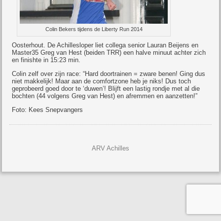
Colin Bekers tijdens de Liberty Run 2014
Oosterhout. De Achillesloper liet collega senior Lauran Beijens en
Master35 Greg van Hest (beiden TRR) een halve minuut achter zich
en finishte in 15:23 min.
Colin zelf over zijn race: “Hard doortrainen = zware benen! Ging dus
niet makkelijk! Maar aan de comfortzone heb je niks! Dus toch
geprobeerd goed door te ‘duwen’! Blijft een lastig rondje met al die
bochten (44 volgens Greg van Hest) en afremmen en aanzetten!”
Foto: Kees Snepvangers
ARV Achilles