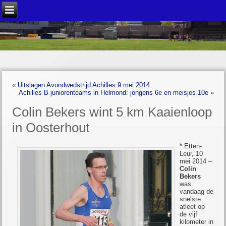
«
Uitslagen Avondwedstrijd Achilles 9 mei 2014
Achilles B juniorenteams in Helmond: jongens 6e en meisjes 10e
»
Colin Bekers wint 5 km Kaaienloop
in Oosterhout
* Etten-
Leur, 10
mei 2014 –
Colin
Bekers
was
vandaag de
snelste
atleet op
de vijf
kilometer in