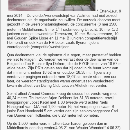
* Etten-Leur, 9
mei 2014 – De vierde Avondwedstrijd van Achilles had niet zoveel
deelnemers als de organisatie zou willen. De oorzaak daarvan moet
gezocht in de weersomstandigheden, de concurrentie (8 mei 1500
e
meter in Middelharnis, 9 mei 1
Trackmeeting Utrecht, 10 mei C/D
junioren competitiewedstrijd Terneuzen, 10 mei Batavierenrace, 10
mei Gouden Spike Lisse en 11 mei B junioren competitiewedstrijd
Helmond) en ook kan de PR beter, zoals flyeren tijdens
voorafgaande (competitie)wedstrijden.
Qua deelnemers viel de opkomst dus tegen, maar prestatief hadden
we niet te klagen.
Zo werden we verrast door de deelname van de
Belgische Top B junior Ilya Defrere, die de EYOF-limiet van 18.67 m
wilde halen. Zijn PR’s gaven aan dat hij goed in de buurt komt van
dat minimum, indoor 18,62 m en outdoor 18,38 m. Tijdens zijn
eerste vier pogingen noteerde men 18,07 als beste stoot, een uur
later, de weersomstandigheden waren ondertussen verslechterd,
kwam de atleet van Daring Club Leuven Atletiek niet verder.
Sprint-atleet Arnaud Cremers kreeg de discus het verste weg met
40,24 meter. Thuisatleet Arjan Dekkers liet 31,33 noteren, terwijl
hoogspringer Joost Ketel met 1,80 tweede werd achter Niels
Hanegraaf van DJA met 1,90 meter. Bij het verspringen kwam B
junior Bart Hondeveld 5 cm verder dan zijn seniorploeggenoot Carl
van Dueren den Hollander, die 6,20 meter liet opmeten.
Op de 1.500 meter werd in Etten-Leur harder gelopen dan in
Middelharnis een dag eerder(4:03.21 van Wouter Warndorff-4:06.32)