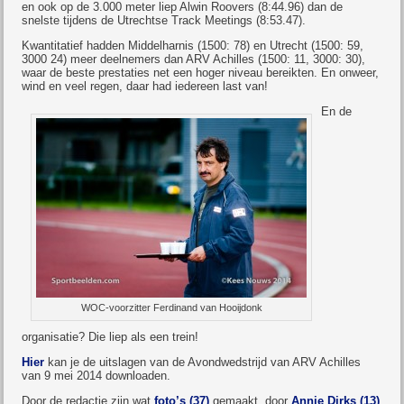
en ook op de 3.000 meter liep Alwin Roovers (8:44.96) dan de
snelste tijdens de Utrechtse Track Meetings (8:53.47).
Kwantitatief hadden Middelharnis (1500: 78) en Utrecht (1500: 59,
3000 24) meer deelnemers dan ARV Achilles (1500: 11, 3000: 30),
waar de beste prestaties net een hoger niveau bereikten. En onweer,
wind en veel regen, daar had iedereen last van!
En de
WOC-voorzitter Ferdinand van Hooijdonk
organisatie? Die liep als een trein!
Hier
kan je de uitslagen van de Avondwedstrijd van ARV Achilles
van 9 mei 2014 downloaden.
Door de redactie zijn wat
foto’s (37)
gemaakt, door
Annie Dirks (13)