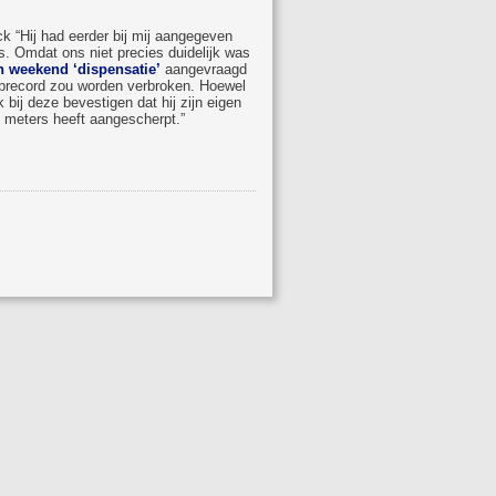
k “Hij had eerder bij mij aangegeven
as. Omdat ons niet precies duidelijk was
n weekend ‘dispensatie’
aangevraagd
lubrecord zou worden verbroken. Hoewel
k bij deze bevestigen dat hij zijn eigen
 meters heeft aangescherpt.”