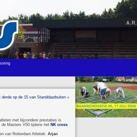
soring
 derde op de 15 van Standdaarbuiten
»
atleten met bijzondere prestaties is
j de Masters V50 tijdens het
NK cross
den van Rotterdam Atletiek:
Arjan