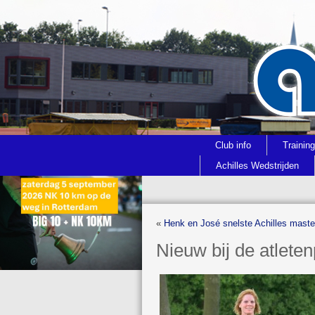
Club info
Trainin
Achilles Wedstrijden
«
Henk en José snelste Achilles maste
Nieuw bij de atleten