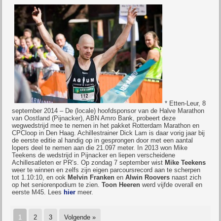
* Etten-Leur, 8
september 2014 – De (locale) hoofdsponsor van de Halve Marathon
van Oostland (Pijnacker), ABN Amro Bank, probeert deze
wegwedstrijd mee te nemen in het pakket Rotterdam Marathon en
CPCloop in Den Haag. Achillestrainer Dick Lam is daar vorig jaar bij
de eerste editie al handig op in gesprongen door met een aantal
lopers deel te nemen aan die 21.097 meter. In 2013 won Mike
Teekens de wedstrijd in Pijnacker en liepen verscheidene
Achillesatleten er PR’s. Op zondag 7 september wist
Mike Teekens
weer te winnen en zelfs zijn eigen parcoursrecord aan te scherpen
tot 1.10:10, en ook
Melvin Franken
en
Alwin Roovers
naast zich
op het seniorenpodium te zien.
Toon Heeren
werd vijfde overall en
eerste M45. Lees
hier
meer.
1
2
3
Volgende »