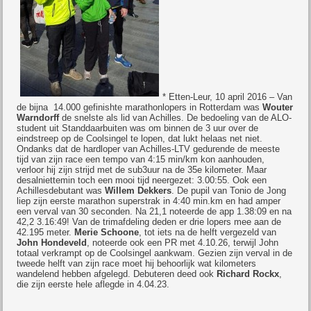
* Etten-Leur, 10 april 2016 – Van
de bijna 14.000 gefinishte marathonlopers in Rotterdam was
Wouter
Warndorff
de snelste als lid van Achilles. De bedoeling van de ALO-
student uit Standdaarbuiten was om binnen de 3 uur over de
eindstreep op de Coolsingel te lopen, dat lukt helaas net niet.
Ondanks dat de hardloper van Achilles-LTV gedurende de meeste
tijd van zijn race een tempo van 4:15 min/km kon aanhouden,
verloor hij zijn strijd met de sub3uur na de 35e kilometer. Maar
desalniettemin toch een mooi tijd neergezet: 3.00:55. Ook een
Achillesdebutant was
Willem Dekkers
. De pupil van Tonio de Jong
liep zijn eerste marathon superstrak in 4:40 min.km en had amper
een verval van 30 seconden. Na 21,1 noteerde de app 1.38:09 en na
42,2 3.16:49! Van de trimafdeling deden er drie lopers mee aan de
42.195 meter.
Merie Schoone
, tot iets na de helft vergezeld van
John Hondeveld
, noteerde ook een PR met 4.10.26, terwijl John
totaal verkrampt op de Coolsingel aankwam. Gezien zijn verval in de
tweede helft van zijn race moet hij behoorlijk wat kilometers
wandelend hebben afgelegd. Debuteren deed ook
Richard Rockx
,
die zijn eerste hele aflegde in 4.04.23.