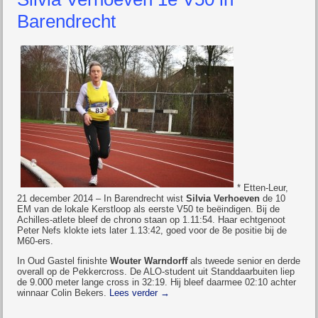
Barendrecht
* Etten-Leur,
21 december 2014 – In Barendrecht wist
Silvia Verhoeven
de 10
EM van de lokale Kerstloop als eerste V50 te
beëindigen
. Bij de
Achilles-atlete bleef de chrono staan op 1.11:54. Haar echtgenoot
Peter Nefs klokte iets later 1.13:42, goed voor de 8e positie bij de
M60-ers.
In Oud Gastel finishte
Wouter Warndorff
als tweede senior en derde
overall op de Pekkercross. De ALO-student uit Standdaarbuiten liep
de 9.000 meter lange cross in 32:19. Hij bleef daarmee 02:10 achter
winnaar Colin Bekers.
Lees verder
→