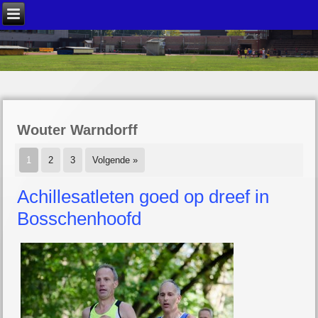
Wouter Warndorff
1
2
3
Volgende »
Achillesatleten goed op dreef in
Bosschenhoofd