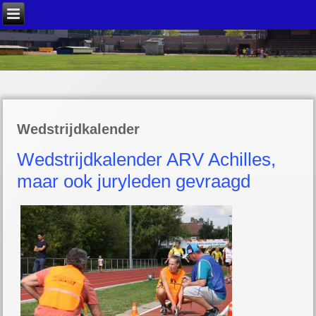
Wedstrijdkalender
Wedstrijdkalender ARV Achilles,
maar ook juryleden gevraagd