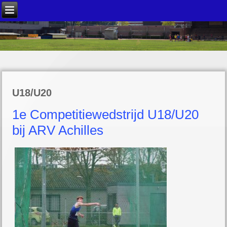
U18/U20
1e Competitiewedstrijd U18/U20
bij ARV Achilles