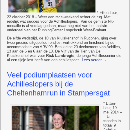
* Etten-Leur,
22 oktober 2018 – Weer een race-weekend achter de rug. Met
redelijk wat succes voor de Achilleslopers. Van de gemiste NK-
medaille is al verslag gedaan, maar nog niet van het laatste
onderdeel van het RunningCenter Loopcircuit West-Brabant.
De elfde wedstrijd, de 10 van Kluiskenshof in Rucphen, ging over
twee precies uitgepeilde rondjes, vertrekkend en finishend bij de
accommodatie van ARV’90. Een kleine 20 deelnemers van Achilles,
13 aan de 5 en 6 aan de 10. De Vijf van de Tien van De
Kluiskenshof was voor
Rick Lambregts
, de jonge Achillessenior die
al een tijdje last heeft van een achillespees.
Lees verder
→
Veel podiumplaatsen voor
Achilleslopers bij de
Cheltenhamrun in Stampersgat
* Etten-
Leur, 19
mei 2014 –
Er
stonden in
totaal 9
Achilles