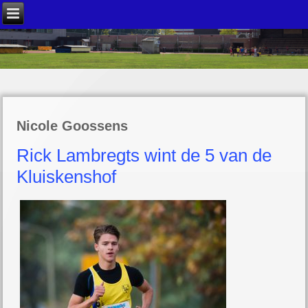
Nicole Goossens
Rick Lambregts wint de 5 van de
Kluiskenshof