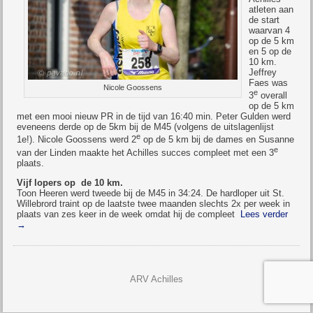
atleten aan
de start
waarvan 4
op de 5 km
en 5 op de
10 km.
Jeffrey
Faes was
Nicole Goossens
e
3
overall
op de 5 km
met een mooi nieuw PR in de tijd van 16:40 min. Peter Gulden werd
eveneens derde op de 5km bij de M45 (volgens de uitslagenlijst
e
1e!). Nicole Goossens werd 2
op de 5 km bij de dames en Susanne
e
van der Linden maakte het Achilles succes compleet met een 3
plaats.
Vijf lopers op de 10 km.
Toon Heeren werd tweede bij de M45 in 34:24. De hardloper uit St.
Willebrord traint op de laatste twee maanden slechts 2x per week in
plaats van zes keer in de week omdat hij de compleet
Lees verder
→
ARV Achilles