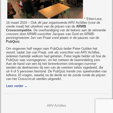
* Etten-Leur,
16 maart 2024 – Ook dit jaar organiseerde ARV Achilles (voor de
vierde maal) het uitreiken van de prijzen van de
ARWB
Crosscompetitie
. De overhandiging van de bekers aan de winnende
crossers door ARWB-voorzitter Jacques van Gool en ARWB-
penningmeester Jan van Praat vond plaats in de pauzes van de
PubQuiz
.
Om ongeveer half negen nam PubQuiz-leider Peter Gulden het
woord, nadat Jan van Praat, ook als voorzitter van ARV Achilles,
iedereen hartelijk welkom had geheten. Peter legde helder uit hoe de
PubQuiz was vormgegeven, en liet meteen de teamindeling zien.
Aan de hand van een bij het binnenkomen ontvangen nummer
werden de deelnemers bij een van de veertien tafels ingedeeld, die
uit 4 of 5 personen bestond. De PubQuiz kende zes speelronden van
telkens 10 vragen, waarbij na de derde en de zesde ronde de prijzen
van het Crosscircuit werden uitgereikt.
Lees verder
→
ARV Achilles