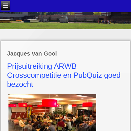
Jacques van Gool
Prijsuitreiking ARWB
Crosscompetitie en PubQuiz goed
bezocht