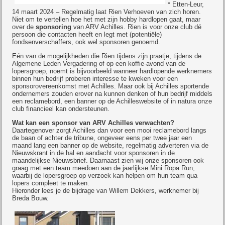
* Etten-Leur,
14 maart 2024 – Regelmatig laat Rien Verhoeven van zich horen.
Niet om te vertellen hoe het met zijn hobby hardlopen gaat, maar
over de
sponsoring
van ARV Achilles. Rien is voor onze club dé
persoon die contacten heeft en legt met (potentiële)
fondsenverschaffers, ook wel sponsoren genoemd.
Eén van de mogelijkheden die Rien tijdens zijn praatje, tijdens de
Algemene Leden Vergadering of op een koffie-avond van de
lopersgroep, noemt is bijvoorbeeld wanneer hardlopende werknemers
binnen hun bedrijf proberen interesse te kweken voor een
sponsorovereenkomst met Achilles. Maar ook bij Achilles sportende
ondernemers zouden erover na kunnen denken of hun bedrijf middels
een reclamebord, een banner op de Achilleswebsite of in natura onze
club financieel kan ondersteunen.
Wat kan een sponsor van ARV Achilles verwachten?
Daartegenover zorgt Achilles dan voor een mooi reclamebord langs
de baan of achter de tribune, ongeveer eens per twee jaar een
maand lang een banner op de website, regelmatig adverteren via de
Nieuwskrant in de hal en aandacht voor sponsoren in de
maandelijkse Nieuwsbrief. Daarnaast zien wij onze sponsoren ook
graag met een team meedoen aan de jaarlijkse Mini Ropa Run,
waarbij de lopersgroep op verzoek kan helpen om hun team qua
lopers compleet te maken.
Hieronder lees je de bijdrage van Willem Dekkers, werknemer bij
Breda Bouw.