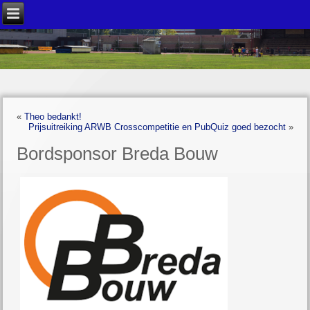
«
Theo bedankt!
Prijsuitreiking ARWB Crosscompetitie en PubQuiz goed bezocht
»
Bordsponsor Breda Bouw