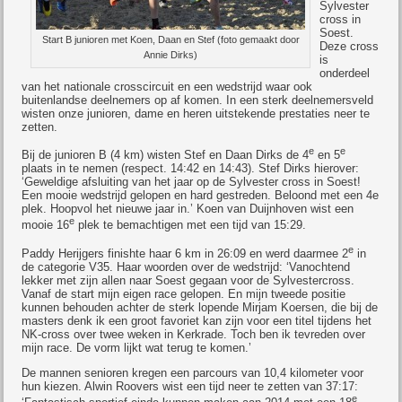
Sylvester
cross in
Soest.
Start B junioren met Koen, Daan en Stef (foto gemaakt door
Deze cross
Annie Dirks)
is
onderdeel
van het nationale crosscircuit en een wedstrijd waar ook
buitenlandse deelnemers op af komen. In een sterk deelnemersveld
wisten onze junioren, dame en heren uitstekende prestaties neer te
zetten.
e
e
Bij de junioren B (4 km) wisten Stef en Daan Dirks de 4
en 5
plaats in te nemen (respect. 14:42 en 14:43). Stef Dirks hierover:
‘Geweldige afsluiting van het jaar op de Sylvester cross in Soest!
Een mooie wedstrijd gelopen en hard gestreden. Beloond met een 4e
plek. Hoopvol het nieuwe jaar in.’ Koen van Duijnhoven wist een
e
mooie 16
plek te bemachtigen met een tijd van 15:29.
e
Paddy Herijgers finishte haar 6 km in 26:09 en werd daarmee 2
in
de categorie V35. Haar woorden over de wedstrijd: ‘Vanochtend
lekker met zijn allen naar Soest gegaan voor de Sylvestercross.
Vanaf de start mijn eigen race gelopen. En mijn tweede positie
kunnen behouden achter de sterk lopende Mirjam Koersen, die bij de
masters denk ik een groot favoriet kan zijn voor een titel tijdens het
NK-cross over twee weken in Kerkrade. Toch ben ik tevreden over
mijn race. De vorm lijkt wat terug te komen.’
De mannen senioren kregen een parcours van 10,4 kilometer voor
hun kiezen. Alwin Roovers wist een tijd neer te zetten van 37:17:
e