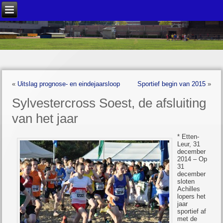
«
Uitslag prognose- en eindejaarsloop
Sportief begin van 2015
»
Sylvestercross Soest, de afsluiting
van het jaar
* Etten-
Leur, 31
december
2014 – Op
31
december
sloten
Achilles
lopers het
jaar
sportief af
met de