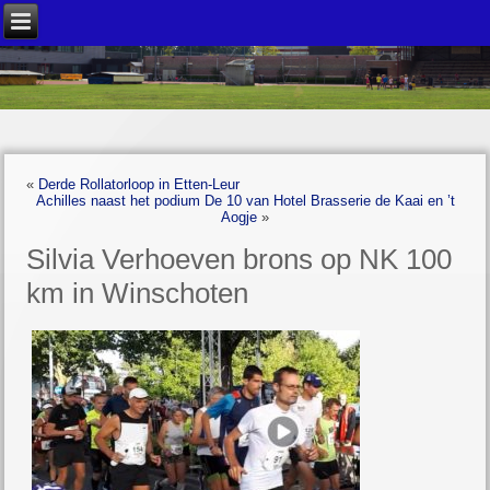
«
Derde Rollatorloop in Etten-Leur
Achilles naast het podium De 10 van Hotel Brasserie de Kaai en ’t
Aogje
»
Silvia Verhoeven brons op NK 100
km in Winschoten