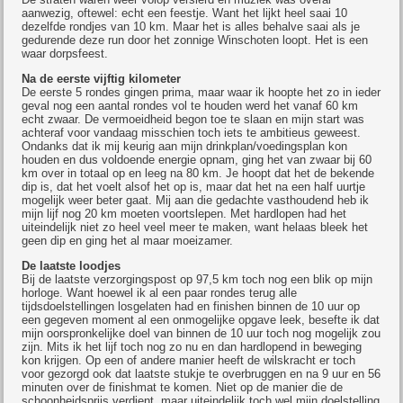
aanwezig, oftewel: echt een feestje. Want het lijkt heel saai 10
dezelfde rondjes van 10 km. Maar het is alles behalve saai als je
gedurende deze run door het zonnige Winschoten loopt. Het is een
waar dorpsfeest.
Na de eerste vijftig kilometer
De eerste 5 rondes gingen prima, maar waar ik hoopte het zo in ieder
geval nog een aantal rondes vol te houden werd het vanaf 60 km
echt zwaar. De vermoeidheid begon toe te slaan en mijn start was
achteraf voor vandaag misschien toch iets te ambitieus geweest.
Ondanks dat ik mij keurig aan mijn drinkplan/voedingsplan kon
houden en dus voldoende energie opnam, ging het van zwaar bij 60
km over in totaal op en leeg na 80 km. Je hoopt dat het de bekende
dip is, dat het voelt alsof het op is, maar dat het na een half uurtje
mogelijk weer beter gaat. Mij aan die gedachte vasthoudend heb ik
mijn lijf nog 20 km moeten voortslepen. Met hardlopen had het
uiteindelijk niet zo heel veel meer te maken, want helaas bleek het
geen dip en ging het al maar moeizamer.
De laatste loodjes
Bij de laatste verzorgingspost op 97,5 km toch nog een blik op mijn
horloge. Want hoewel ik al een paar rondes terug alle
tijdsdoelstellingen losgelaten had en finishen binnen de 10 uur op
een gegeven moment al een onmogelijke opgave leek, besefte ik dat
mijn oorspronkelijke doel van binnen de 10 uur toch nog mogelijk zou
zijn. Mits ik het lijf toch nog zo nu en dan hardlopend in beweging
kon krijgen. Op een of andere manier heeft de wilskracht er toch
voor gezorgd ook dat laatste stukje te overbruggen en na 9 uur en 56
minuten over de finishmat te komen. Niet op de manier die de
schoonheidsprijs verdient, maar uiteindelijk toch wel mijn doelstelling