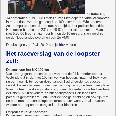
* Etten-Leur,
14 september 2019 – De Etten-Leurse ultraloopster
Silva Verhoeven
is er vandaag weer in geslaagd de 100 kilometer in Winschoten in
zo’n tempo te lopen, dat ze met haar tijd op het podium belandde.
Een snelle tijd zoals in 2017 (9.20:02) zat er dit jaar niet in. Maar
met 9.56:00 bleef Silvia mooi binnen de 10-uursgrens en werd ze
derde Nederlandse overall en ook 1e V50!
De uitslagen van RUN 2019 kan je
h
ier
vinden.
Het raceverslag van de loopster
zelf
:
De start van het NK 100 km
Van start gegaan op een tempo van rond de 11 kilometer per uur.
Wetende dat ik dat niet 100 km vol kon houden, maar het leek voor
nu een heerlijk tempo en deze aanpak had al eerder tot succes
geleid. De eerste twee rondes was het nog rustig, de feestvreugde in
Winschoten moest nog losbarsten, maar de derde ronde hadden hele
gezinnen, buurtbewoners en vriendengroepen zich langs het
parcours geïnstalleerd. Leuk voor de nodige afleiding en ook fijn met
de ondertussen toch oplopende temperatuur, want van alle kanten
werden natte sponzen aangereikt door kinderen.
Dorpsfeest in Winschoten
De straten waren weer volop versierd en muziek was overal