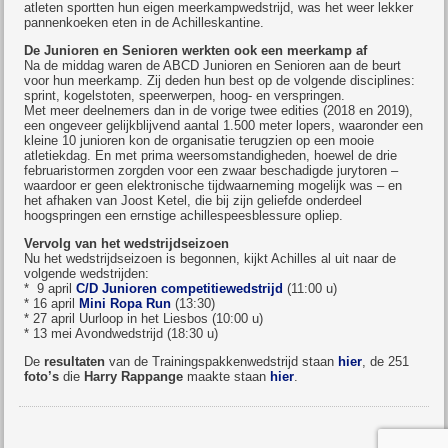
atleten sportten hun eigen meerkampwedstrijd, was het weer lekker
pannenkoeken eten in de Achilleskantine.
De Junioren en Senioren werkten ook een meerkamp af
Na de middag waren de ABCD Junioren en Senioren aan de beurt
voor hun meerkamp. Zij deden hun best op de volgende disciplines:
sprint, kogelstoten, speerwerpen, hoog- en verspringen.
Met meer deelnemers dan in de vorige twee edities (2018 en 2019),
een ongeveer gelijkblijvend aantal 1.500 meter lopers, waaronder een
kleine 10 junioren kon de organisatie terugzien op een mooie
atletiekdag. En met prima weersomstandigheden, hoewel de drie
februaristormen zorgden voor een zwaar beschadigde jurytoren –
waardoor er geen elektronische tijdwaarneming mogelijk was – en
het afhaken van Joost Ketel, die bij zijn geliefde onderdeel
hoogspringen een ernstige achillespeesblessure opliep.
Vervolg van het wedstrijdseizoen
Nu het wedstrijdseizoen is begonnen, kijkt Achilles al uit naar de
volgende wedstrijden:
* 9 april
C/D Junioren competitiewedstrijd
(11:00 u)
* 16 april
Mini Ropa Run
(13:30)
* 27 april Uurloop in het Liesbos (10:00 u)
* 13 mei Avondwedstrijd (18:30 u)
De
resultaten
van de Trainingspakkenwedstrijd staan
hier
, de 251
foto’s
die
Harry Rappange
maakte staan
hier
.