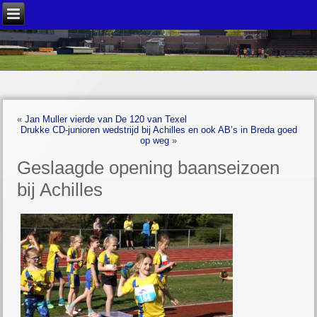
«
Jan Muller vierde van De 120 van Texel
Drukke CD-junioren wedstrijd bij Achilles en ook AB’s in Breda goed
op weg
»
Geslaagde opening baanseizoen
bij Achilles