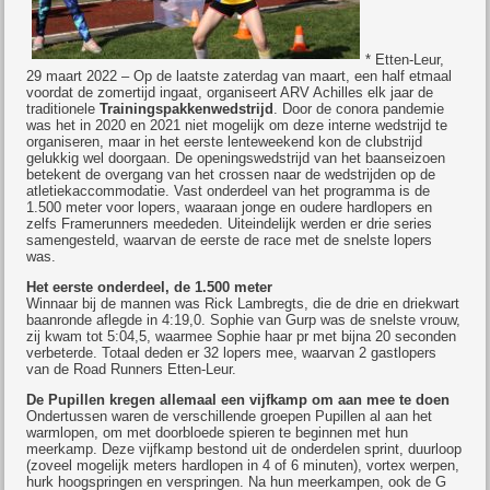
* Etten-Leur,
29 maart 2022 – Op de laatste zaterdag van maart, een half etmaal
voordat de zomertijd ingaat, organiseert ARV Achilles elk jaar de
traditionele
Trainingspakkenwedstrijd
. Door de conora pandemie
was het in 2020 en 2021 niet mogelijk om deze interne wedstrijd te
organiseren, maar in het eerste lenteweekend kon de clubstrijd
gelukkig wel doorgaan. De openingswedstrijd van het baanseizoen
betekent de overgang van het crossen naar de wedstrijden op de
atletiekaccommodatie. Vast onderdeel van het programma is de
1.500 meter voor lopers, waaraan jonge en oudere hardlopers en
zelfs Framerunners meededen. Uiteindelijk werden er drie series
samengesteld, waarvan de eerste de race met de snelste lopers
was.
Het eerste onderdeel, de 1.500 meter
Winnaar bij de mannen was Rick Lambregts, die de drie en driekwart
baanronde aflegde in 4:19,0. Sophie van Gurp was de snelste vrouw,
zij kwam tot 5:04,5, waarmee Sophie haar pr met bijna 20 seconden
verbeterde. Totaal deden er 32 lopers mee, waarvan 2 gastlopers
van de Road Runners Etten-Leur.
De Pupillen kregen allemaal een vijfkamp om aan mee te doen
Ondertussen waren de verschillende groepen Pupillen al aan het
warmlopen, om met doorbloede spieren te beginnen met hun
meerkamp. Deze vijfkamp bestond uit de onderdelen sprint, duurloop
(zoveel mogelijk meters hardlopen in 4 of 6 minuten), vortex werpen,
hurk hoogspringen en verspringen. Na hun meerkampen, ook de G