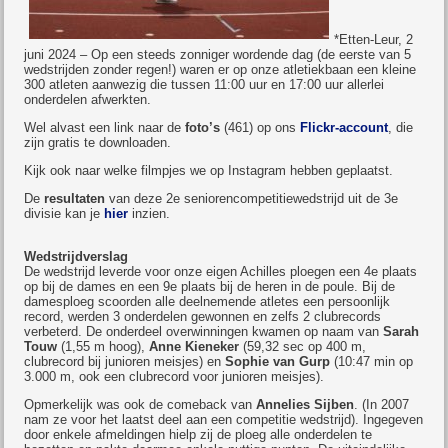
*Etten-Leur, 2
juni 2024 – Op een steeds zonniger wordende dag (de eerste van 5
wedstrijden zonder regen!) waren er op onze atletiekbaan een kleine
300 atleten aanwezig die tussen 11:00 uur en 17:00 uur allerlei
onderdelen afwerkten.
Wel alvast een link naar de
foto’s
(461) op ons
Flickr-account
, die
zijn gratis te downloaden.
Kijk ook naar welke filmpjes we op Instagram hebben geplaatst.
De
resultaten
van deze 2e seniorencompetitiewedstrijd uit de 3e
divisie kan je
hier
inzien.
Wedstrijdverslag
De wedstrijd leverde voor onze eigen Achilles ploegen een 4e plaats
op bij de dames en een 9e plaats bij de heren in de poule. Bij de
damesploeg scoorden alle deelnemende atletes een persoonlijk
record, werden 3 onderdelen gewonnen en zelfs 2 clubrecords
verbeterd. De onderdeel overwinningen kwamen op naam van
Sarah
Touw
(1,55 m hoog),
Anne Kieneker
(59,32 sec op 400 m,
clubrecord bij junioren meisjes) en
Sophie van Gurp
(10:47 min op
3.000 m, ook een clubrecord voor junioren meisjes).
Opmerkelijk was ook de comeback van
Annelies Sijben
. (In 2007
nam ze voor het laatst deel aan een competitie wedstrijd). Ingegeven
door enkele afmeldingen hielp zij de ploeg alle onderdelen te