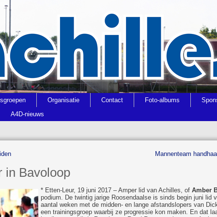
gsgroepen
Organisatie
Contact
Foto-albums
Spon
A4D-nieuws
iden
Mannenteam handhaaft 
r in Bavoloop
* Etten-Leur, 19 juni 2017 – Amper lid van Achilles, of
Amber 
podium. De twintig jarige Roosendaalse is sinds begin juni lid
aantal weken met de midden- en lange afstandslopers van Dic
een trainingsgroep waarbij ze progressie kon maken. En dat laa