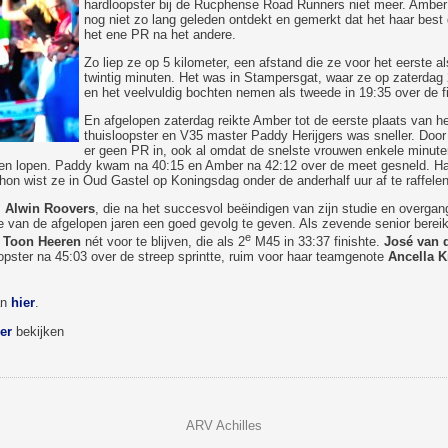
hardloopster bij de Rucphense Road Runners niet meer. Amber h
nog niet zo lang geleden ontdekt en gemerkt dat het haar best 
het ene PR na het andere.
Zo liep ze op 5 kilometer, een afstand die ze voor het eerste a
twintig minuten. Het was in Stampersgat, waar ze op zaterdag 
en het veelvuldig bochten nemen als tweede in 19:35 over de 
En afgelopen zaterdag reikte Amber tot de eerste plaats van h
thuisloopster en V35 master Paddy Herijgers was sneller. Do
er geen PR in, ook al omdat de snelste vrouwen enkele minut
en lopen. Paddy kwam na 40:15 en Amber na 42:12 over de meet gesneld. Haar 
n wist ze in Oud Gastel op Koningsdag onder de anderhalf uur af te raffelen
s
Alwin Roovers
, die na het succesvol beëindigen van zijn studie en overga
ie van de afgelopen jaren een goed gevolg te geven. Als zevende senior berei
e
m
Toon Heeren
nét voor te blijven, die als 2
M45 in 33:37 finishte.
José van 
opster na 45:03 over de streep sprintte, ruim voor haar teamgenote
Ancella 
an
hier
.
er
bekijken
ARV Achilles