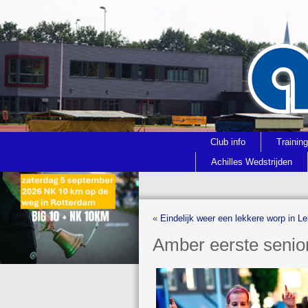
Club info
Trainin
Achilles Wedstrijden
«
Eindelijk weer een lekkere worp in Le
Amber eerste senio