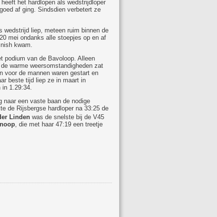
eeft het hardlopen als wedstrijdloper
goed af ging. Sindsdien verbetert ze
ls wedstrijd liep, meteen ruim binnen de
20 mei ondanks alle stoepjes op en af
finish kwam.
et podium van de Bavoloop. Alleen
or de warme weersomstandigheden zat
en voor de mannen waren gestart en
beste tijd liep ze in maart in
 in 1.29:34.
ng naar een vaste baan de nodige
kte de Rijsbergse hardloper na 33:25 de
der Linden
was de snelste bij de V45
Knoop
, die met haar 47:19 een treetje