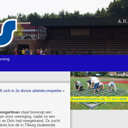
soring
zich in 2e divisie atletiekcompetitie
»
Bongertman
staat bovenop een
 van onze vereniging, nadat ze een
k en Dick had meegetraind. Ze zocht
tste kon de in Tilburg studerende