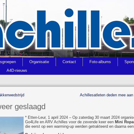
gsgroepen
Organisatie
Contact
Foto-albums
Spon
A4D-nieuws
akkenwedstrijd
Achillesatleten deden mee aan
weer geslaagd
* Etten-Leur, 1 april 2024 – Op zaterdag 30 maart 2024 orga
Go4Life en ARV Achilles voor de zevende keer een
Mini Ropa
die eerst op een warming-up werden getrakteerd en daarna een