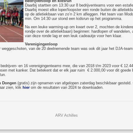
Bedrijvenloop en kidsrun
Daarbij startten om 13:30 uur 8 bedrijventeams voor een estaf
Daarbij moest elke loper/loopster een ronde buiten de atletiekb
op de atletiekbaan van zo’n 2 km afleggen. Het team van Modo
min. Om 14:30 uur stond een kidsrun op het programma.
Na een leuke warming-up om kwart over 2, mochten de kindere
rondje over de atletiekbaan) beginnen: hardlopen of wandelen,
van deze ronde lag er een leuk cadeautje voor hen klaar.
Verenigingenloop
r weggeschoten, van de 20 deelnemende team was ook dit jaar het DJA-team 
8 bedrijven- en 16 verenigingenteams mee, die van 2018 t/m 2023 voor € 12.44
nsen met kanker. Dat betekent dat er elk jaar ruim € 2.000,00 voor dit goed
Run.
n Dongen
(gratis) zijn opnamen van afgelopen zaterdag beschikbaar gesteld
aar zien, klik
hier
om de resultaten van 2024 te downloaden.
ARV Achilles