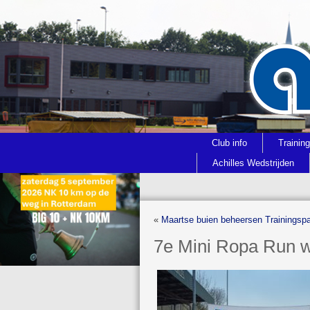
Club info
Trainin
Achilles Wedstrijden
«
Maartse buien beheersen Trainingsp
7e Mini Ropa Run 