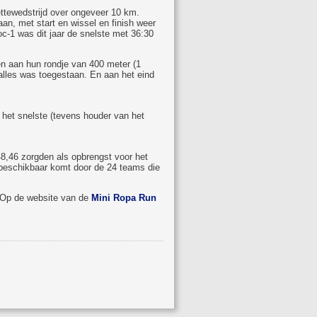
ettewedstrijd over ongeveer 10 km.
aan, met start en wissel en finish weer
c-1 was dit jaar de snelste met 36:30
n aan hun rondje van 400 meter (1
 alles was toegestaan. En aan het eind
het snelste (tevens houder van het
8,46 zorgden als opbrengst voor het
e beschikbaar komt door de 24 teams die
. Op de website van de
Mini Ropa Run