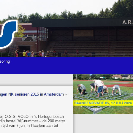
soring
ingen NK senioren 2015 in Amsterdam
»
je bij O.S.S. VOLO in ‘s-Hertogenbosch
 zijn beste “bij”-nummer – de 200 meter
tijd van 7 juni in Haarlem aan tot