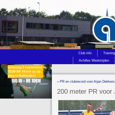
Club info
Trainin
Achilles Wedstrijden
«
PR en clubrecord voor Arjan Dekkers
200 meter PR voor 