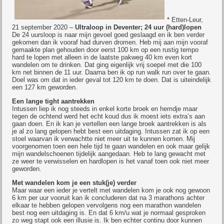
* Etten-Leur,
21 september 2020 –
Ultraloop in Deventer; 24 uur (hard)lopen
De 24 uursloop is naar mijn gevoel goed geslaagd en ik ben verder
gekomen dan ik vooraf had durven dromen. Heb mij aan mijn vooraf
gemaakte plan gehouden door eerst 100 km op een rustig tempo
hard te lopen met alleen in de laatste pakweg 40 km even kort
wandelen om te drinken. Dat ging eigenlijk vrij soepel met die 100
km net binnen de 11 uur. Daarna ben ik op run walk run over te gaan.
Doel was om dat in ieder geval tot 120 km te doen. Dat is uiteindelijk
een 127 km geworden.
Een lange tight aantrekken
Intussen liep ik nog steeds in enkel korte broek en hemdje maar
tegen de ochtend werd het echt koud dus ik moest iets extra’s aan
gaan doen. En ik kan je vertellen een lange broek aantrekken is als
je al zo lang gelopen hebt best een uitdaging. Intussen zat ik op een
stoel waarvan ik verwachtte niet meer uit te kunnen komen. Mij
voorgenomen toen een hele tijd te gaan wandelen en ook maar gelijk
mijn wandelschoenen tijdelijk aangedaan. Heb te lang gewacht met
ze weer te verwisselen en hardlopen is het vanaf toen ook niet meer
geworden.
Met wandelen kom je een stuk(je) verder
Maar waar een ieder je vertelt met wandelen kom je ook nog gewoon
6 km per uur vooruit kan ik concluderen dat na 3 marathons achter
elkaar te hebben gelopen vervolgens nog een marathon wandelen
best nog een uitdaging is. En dat 6 km/u wat je normaal gesproken
zo weg stapt ook een illusie is. Ik ben echter continu door kunnen