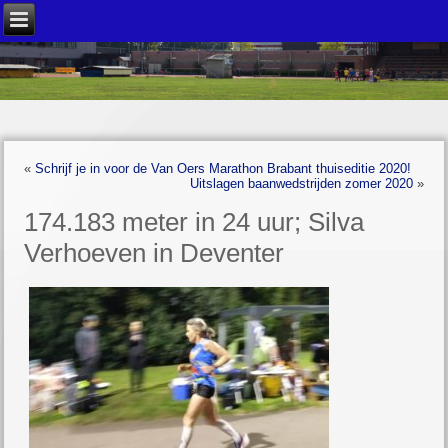
«
Schrijf je in voor de Van Oers Marathon Brabant thuiseditie 2020!
Uitslagen baanwedstrijden zomer 2020
»
174.183 meter in 24 uur; Silva
Verhoeven in Deventer