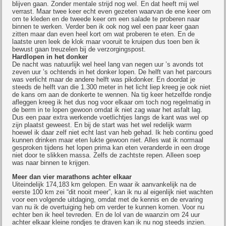
blijven gaan. Zonder mentale strijd nog wel. En dat heeft mij wel
verrast. Maar twee keer echt even gezeten waarvan de ene keer om
om te kleden en de tweede keer om een salade te proberen naar
binnen te werken. Verder ben ik ook nog wel een paar keer gaan
zitten maar dan even heel kort om wat proberen te eten. En de
laatste uren leek de klok maar vooruit te kruipen dus toen ben ik
bewust gaan treuzelen bij de verzorgingspost.
Hardlopen in het donker
De nacht was natuurlijk wel heel lang van negen uur ’s avonds tot
zeven uur ’s ochtends in het donker lopen. De helft van het parcours
was verlicht maar de andere helft was pikdonker. En doordat je
steeds de helft van die 1.300 meter in het licht liep kreeg je ook niet
de kans om aan de donkerte te wennen. Na tig keer hetzelfde rondje
afleggen kreeg ik het dus nog voor elkaar om toch nog regelmatig in
de berm in te lopen gewoon omdat ik niet zag waar het asfalt lag.
Dus een paar extra werkende voetlichtjes langs de kant was wel op
zijn plaatst geweest. En bij de start was het wel redelijk warm
hoewel ik daar zelf niet echt last van heb gehad. Ik heb continu goed
kunnen drinken maar eten lukte gewoon niet. Alles wat ik normaal
gesproken tijdens het lopen prima kan eten veranderde in een droge
niet door te slikken massa. Zelfs de zachtste repen. Alleen soep
was naar binnen te krijgen.
Meer dan vier marathons achter elkaar
Uiteindelijk 174,183 km gelopen. En waar ik aanvankelijk na de
eerste 100 km zei “dit nooit meer”, kan ik nu al eigenlijk niet wachten
voor een volgende uitdaging, omdat met de kennis en de ervaring
van nu ik de overtuiging heb om verder te kunnen komen. Voor nu
echter ben ik heel tevreden. En de lol van de waanzin om 24 uur
achter elkaar kleine rondjes te draven kan ik nu nog steeds inzien.