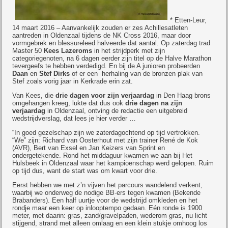
* Etten-Leur,
14 maart 2016 – Aanvankelijk zouden er zes Achillesatleten
aantreden in Oldenzaal tijdens de NK Cross 2016, maar door
vormgebrek en blessureleed halveerde dat aantal. Op zaterdag trad
Master 50
Kees Lazeroms
in het strijdperk met zijn
categoriegenoten, na 6 dagen eerder zijn titel op de Halve Marathon
tevergeefs te hebben verdedigd. En bij de A junioren probeerden
Daan
en
Stef Dirks
of er een herhaling van de bronzen plak van
Stef zoals vorig jaar in Kerkrade erin zat.
Van Kees, die
drie dagen voor zijn verjaardag
in Den Haag brons
omgehangen kreeg, lukte dat dus ook
drie dagen na zijn
verjaardag
in Oldenzaal, ontving de redactie een uitgebreid
wedstrijdverslag, dat lees je hier verder …
“In goed gezelschap zijn we zaterdagochtend op tijd vertrokken.
“We” zijn: Richard van Oosterhout met zijn trainer René de Kok
(AVR), Bert van Exsel en Jan Keizers van Sprint en
ondergetekende. Rond het middaguur kwamen we aan bij Het
Hulsbeek in Oldenzaal waar het kampioenschap werd gelopen. Ruim
op tijd dus, want de start was om kwart voor drie.
Eerst hebben we met z’n vijven het parcours wandelend verkent,
waarbij we onderweg de nodige BB-ers tegen kwamen (Bekende
Brabanders). Een half uurtje voor de wedstrijd omkleden en het
rondje maar een keer op inlooptempo gedaan. Eén ronde is 1900
meter, met daarin: gras, zand/gravelpaden, wederom gras, nu licht
stijgend, strand met alleen omlaag en een klein stukje omhoog los