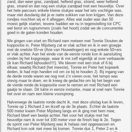
zand, dan weer gras, zandpad, hellend gras, strand, weer hellend
gras, strand en dan nog een stukje zandpad met een heuveltje. Over
het hele parcours enkele kleine stukjes waar het iets vochtiger was,
maar niet dusdanig dat je er natte sokken van kon krijgen. Van deze
rondjes mochten wij er 4 afleggen. Alles wat ouder was dan 50
moest gelijk starten, tevens hadden we nu in tegenstelling tot CPC
wel borst en rugnummers (zoals het hoort) zodat we de concurrentie
goed in de gaten konden houden.
We gingen van start en Richard nam meteen met Tonnie Stouten de
koppositie in, Peter Mijsberg zat er vlak achter en ik in een groepje
met de snelste 55+er (Arie van Houwelingen) en nog enkele 50+ers
er vlak achter. Aan het einde van de eerste ronde kon ik aansluiting
vinden bij het kopgroepje, waar ik me zelf eigenlijk al over verbaasde
(ik kan Richard bijhouden!!!!). We bleven met een stuk of 6 bij
elkaar, waarbij Richard (het meeste), Tonnie en Peter het kopwerk
deden, ik had mijn handen vol om ze bij te houden J). Bij ingang van
de derde ronde waren we nog met z’n vieren over, het tempo was
stevig maar te doen, en ik kreeg de gedachte om bij het begin van
de vierde ronde de koppositie over te nemen en met Richard een
gaatje te slaan. Dit lukte in eerste instantie, maar al snel nam Tonnie
het over en nam een kleine voorsprong.
Halverwege de laatste ronde dacht ik, met deze uitslag kan ik leven,
Tonnie op 1 Richard 2 en ikzelf op de 3e plaats. Echter de laatste
500 meter kwam Peter Mijsberg langs en ik ging met hem mee,
Richard bleef een beetje achter. Net voor het stukje met het
heuveltje nam ik over tot 100 meter voor de finish liep ik 2e. Tegen
de sprint van Peter Mijsberg was ik helaas niet opgewassen en
Richard kon ook niet meer bij komen. Tonnie dus 1, Peter 2 en ik