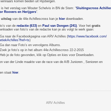
 winnaars komen beiden uit Rijsbergen.
t is het verslag van Wouter Schelvis in BN de Stem: “
Sluitingscross Achille
or Roovers en Herijgers
“.
e
uitslag
van de 44e Achillescross kan je
hier
downloaden.
to’s van de
redactie (633)
en
Paul van Dongen (241)
. Voor het
gratis
wnloaden van foto’s van de redactie kan je als volgt te werk gaan:
Ga naar de Facebookpagina van ARV Achilles (
https://www.facebook.com/
letiekAchilles?fref=ts
)
Ga dan naar Foto’s en vervolgens Albums.
Zoek je foto’s op in het album 44e Achillescross 22-2-2015
Heb je de foto gevonden, klik op Opties en kies voor Downloaden.
n van der Linde maakte van de race van de A/B Junioren , Senioren en
en staat
hier
.
ARV Achilles