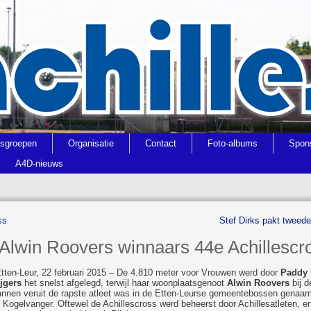
gsgroepen
Organisatie
Contact
Foto-albums
Spon
A4D-nieuws
ss
Stef Dirks pakt tweede
 Alwin Roovers winnaars 44e Achillescr
Etten-Leur, 22 februari 2015 – De 4.810 meter voor Vrouwen werd door
Paddy
ijgers
het snelst afgelegd, terwijl haar woonplaatsgenoot
Alwin Roovers
bij d
nnen veruit de rapste atleet was in de Etten-Leurse gemeentebossen genaa
 Kogelvanger. Oftewel de Achillescross werd beheerst door Achillesatleten, e