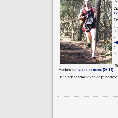
de
Di
vo
D
Fo
do
At
Ro
Masters een
video-opname (03:14)
Het eindklassement van de jeugdcross