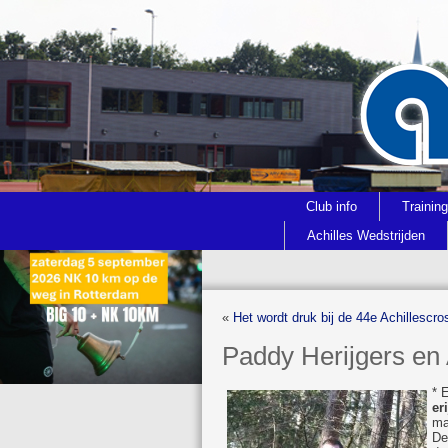
Club info
Trainin
Achilles Wedstrijden
«
Het wordt druk bij de 44e Achillescro
Paddy Herijgers en
* 
er
ma
De