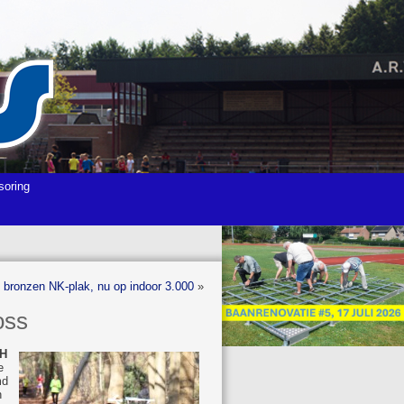
soring
 bronzen NK-plak, nu op indoor 3.000
»
oss
 H
e
md
n