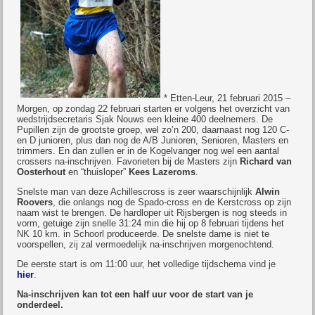
* Etten-Leur, 21 februari 2015 –
Morgen, op zondag 22 februari starten er volgens het overzicht van
wedstrijdsecretaris Sjak Nouws een kleine 400 deelnemers. De
Pupillen zijn de grootste groep, wel zo’n 200, daarnaast nog 120 C-
en D junioren, plus dan nog de A/B Junioren, Senioren, Masters en
trimmers. En dan zullen er in de Kogelvanger nog wel een aantal
crossers na-inschrijven. Favorieten bij de Masters zijn
Richard van
Oosterhout
en “thuisloper”
Kees Lazeroms
.
Snelste man van deze Achillescross is zeer waarschijnlijk
Alwin
Roovers
, die onlangs nog de Spado-cross en de Kerstcross op zijn
naam wist te brengen. De hardloper uit Rijsbergen is nog steeds in
vorm, getuige zijn snelle 31:24 min die hij op 8 februari tijdens het
NK 10 km. in Schoorl produceerde. De snelste dame is niet te
voorspellen, zij zal vermoedelijk na-inschrijven morgenochtend.
De eerste start is om 11:00 uur, het volledige tijdschema vind je
hier
.
Na-inschrijven kan tot een half uur voor de start van je
onderdeel.