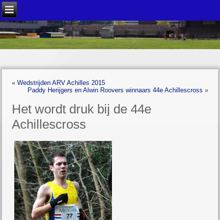
«
Wedstrijden ARV Achilles 2015
Paddy Herijgers en Alwin Roovers winnaars 44e Achillescross
»
Het wordt druk bij de 44e
Achillescross