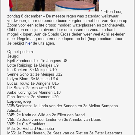
* Etten-Leur,
zondag 8 december – De meeste regen was zaterdag weliswaar
verdwenen, maar de eerdere buien zorgden in het bos van Bergen op
Zoom voor een echte cross: modder, waterplassen en zandheuvels.
Glibberen en glijden, dwars door de plassen en vooral zo hard
mogelijk lopen. Aan de Spado Cross deden weer veel Achilles-leden
mee. Regelmatig mochten onze lopers op het (hoge) podium staan.
Je bekijkt
hier
de uitslagen.
Op het podium:
Jeugd
Kjelt Zaadnoordijk: 1e Jongens U8
Lotte Ruijzing: 1e Meisjes U9
Isa Koeken: 3e Meisjes U10
Senne Scholts: 1e Meisjes U12
Indyra Blom: 3e Meisjes U14
Lucas Touw: 1e Jongens U16
Liz Broks: 2e Vrouwen U18
Auke Korving: 3e Mannen U18
Finn Jansen: 2e Mannen U20
Lopersgroep
V35/Senioren: 1e Linda van der Sanden en 3e Melina Sumpena
Adinata
V45: 2e Karin de Wild en 2e Ellen den Arend
V55: 2e José van der Linden en 3e Anneke van Beers
V65: 1e Cia Smulders
M35: 2e Richard Grannetia
M55: 1e Toon Heeren, 2e Kees van de Riet en 3e Peter Lazeroms