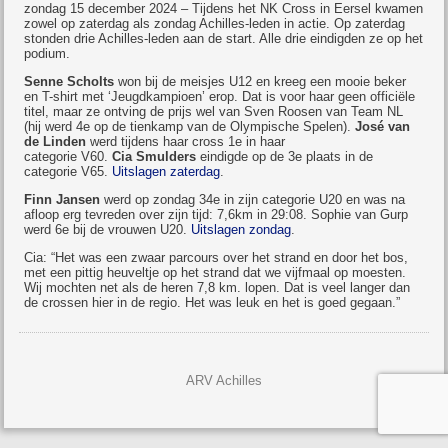
zondag 15 december 2024 – Tijdens het NK Cross in Eersel kwamen
zowel op zaterdag als zondag Achilles-leden in actie. Op zaterdag
stonden drie Achilles-leden aan de start. Alle drie eindigden ze op het
podium.
Senne Scholts
won bij de meisjes U12 en kreeg een mooie beker
en T-shirt met ‘Jeugdkampioen’ erop. Dat is voor haar geen officiële
titel, maar ze ontving de prijs wel van Sven Roosen van Team NL
(hij werd 4e op de tienkamp van de Olympische Spelen).
José van
de Linden
werd tijdens haar cross 1e in haar
categorie V60.
Cia Smulders
eindigde op de 3e plaats in de
categorie V65.
Uitslagen zaterdag
.
Finn Jansen
werd op zondag 34e in zijn categorie U20 en was na
afloop erg tevreden over zijn tijd: 7,6km in 29:08. Sophie van Gurp
werd 6e bij de vrouwen U20.
Uitslagen zondag
.
Cia: “Het was een zwaar parcours over het strand en door het bos,
met een pittig heuveltje op het strand dat we vijfmaal op moesten.
Wij mochten net als de heren 7,8 km. lopen. Dat is veel langer dan
de crossen hier in de regio. Het was leuk en het is goed gegaan.”
ARV Achilles