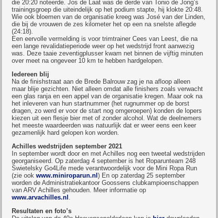
die 20:20 noteerde. Jos de Laat was de derde van Tonio de Jong’s
trainingsgroep die uiteindelijk op het podium stapte, hij klokte 20:48.
Wie ook bloemen van de organisatie kreeg was José van der Linden,
die bij de vrouwen de zes kilometer het op een na snelste aflegde
(24:18).
Een eervolle vermelding is voor trimtrainer Cees van Leest, die na
een lange revalidatieperiode weer op het wedstrijd front aanwezig
was. Deze taaie zeventigplusser kwam net binnen de vijftig minuten
over meet na ongeveer 10 km te hebben hardgelopen.
Iedereen blij
Na de finishstraat aan de Brede Balrouw zag je na afloop alleen
maar blije gezichten. Niet alleen omdat alle finishers zoals verwacht
een glas ranja en een appel van de organisatie kregen. Maar ook na
het inleveren van hun startnummer (het rugnummer op de borst
dragen, zo werd er voor de start nog omgeroepen) konden de lopers
kiezen uit een flesje bier met of zonder alcohol. Wat de deelnemers
het meeste waardeerden was natuurlijk dat er weer eens een keer
gezamenlijk hard gelopen kon worden.
Achilles wedstrijden september 2021
In september wordt door en met Achilles nog een tweetal wedstrijden
georganiseerd. Op zaterdag 4 september is het Roparunteam 248
Swietelsky Go4Life mede verantwoordelijk voor de Mini Ropa Run
(zie ook
www.miniroparun.nl
) En op zaterdag 25 september
worden de Administratiekantoor Goossens clubkampioenschappen
van ARV Achilles gehouden. Meer informatie op
www.arvachilles.nl
.
Resultaten en foto’s