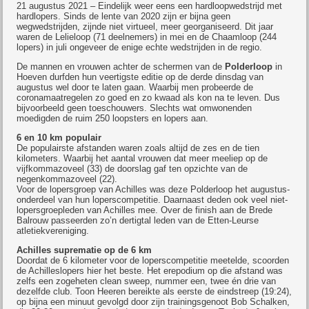
21 augustus 2021 – Eindelijk weer eens een hardloopwedstrijd met
hardlopers. Sinds de lente van 2020 zijn er bijna geen
wegwedstrijden, zijnde niet virtueel, meer georganiseerd. Dit jaar
waren de Lelieloop (71 deelnemers) in mei en de Chaamloop (244
lopers) in juli ongeveer de enige echte wedstrijden in de regio.
De mannen en vrouwen achter de schermen van de
Polderloop
in
Hoeven durfden hun veertigste editie op de derde dinsdag van
augustus wel door te laten gaan. Waarbij men probeerde de
coronamaatregelen zo goed en zo kwaad als kon na te leven. Dus
bijvoorbeeld geen toeschouwers. Slechts wat omwonenden
moedigden de ruim 250 loopsters en lopers aan.
6 en 10 km populair
De populairste afstanden waren zoals altijd de zes en de tien
kilometers. Waarbij het aantal vrouwen dat meer meeliep op de
vijfkommazoveel (33) de doorslag gaf ten opzichte van de
negenkommazoveel (22).
Voor de lopersgroep van Achilles was deze Polderloop het augustus-
onderdeel van hun loperscompetitie. Daarnaast deden ook veel niet-
lopersgroepleden van Achilles mee. Over de finish aan de Brede
Balrouw passeerden zo’n dertigtal leden van de Etten-Leurse
atletiekvereniging.
Achilles suprematie op de 6 km
Doordat de 6 kilometer voor de loperscompetitie meetelde, scoorden
de Achilleslopers hier het beste. Het erepodium op die afstand was
zelfs een zogeheten clean sweep, nummer een, twee én drie van
dezelfde club. Toon Heeren bereikte als eerste de eindstreep (19:24),
op bijna een minuut gevolgd door zijn trainingsgenoot Bob Schalken,