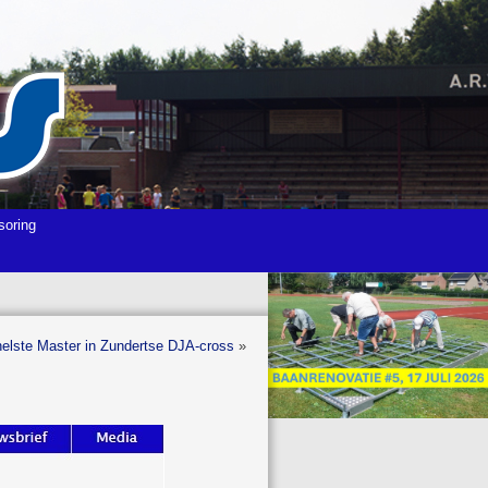
soring
elste Master in Zundertse DJA-cross
»