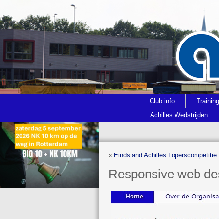
Club info
Trainin
Achilles Wedstrijden
«
Eindstand Achilles Loperscompetitie
Responsive web de