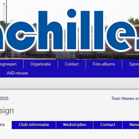
gsgroepen
Organisatie
Contact
Foto-albums
Spon
A4D-nieuws
 2015
Toon Heeren sn
sign