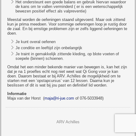
Het ondersteunt een goede balans en gebruik hiervan waardoor
de kans om te vallen verminderd ( er is een wetenschappelijk
bewezen positief effect als valpreventie)
Meestal worden de oefeningen staand uitgevoerd. Maar ook zittend
kun je prima meedoen. Voor sommige oefeningen loop je rustig door
de zaal. En bij ernstige problemen zijn er zelfs liggend oefeningen te
doen.
Je kunt overal oefenen
Je conditie en leeftijd zijn onbelangrijk
Je traint in gemakkelijk zittende kleding, op blote voeten of
soepele (binnen) schoenen.
Omdat het een minder bekende manier van bewegen is, kan het zijn
dat je na 1 proefles echt nog niet weet wat Qi Gong voor je kan
doen. Daarom bestaat er bij ARV. Achilles de mogelijkheid om te
starten met een ‘opstapcursus’ van 12 lessen. Daarna kun je
beslissen of dit is wat bij jou past en definitief lid worden.
Informatie
Maja van der Horst (
maja@ri-jue.com
of 076-5033948)
ARV Achilles