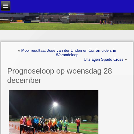
«
Mooi resultaat José van der Linden en Cia Smulders in
Warandeloop
Uitslagen Spado Cross
»
Prognoseloop op woensdag 28
december