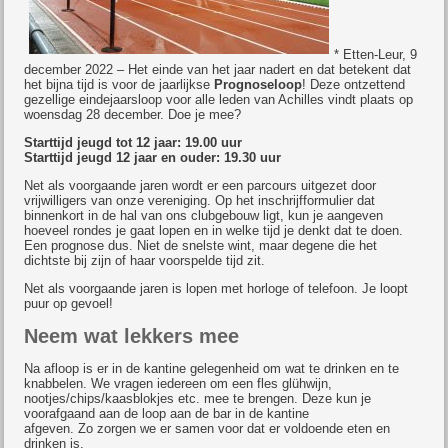
* Etten-Leur, 9
december 2022 – Het einde van het jaar nadert en dat betekent dat
het bijna tijd is voor de jaarlijkse
Prognoseloop
! Deze ontzettend
gezellige eindejaarsloop voor alle leden van Achilles vindt plaats op
woensdag 28 december. Doe je mee?
Starttijd jeugd tot 12 jaar: 19.00 uur
Starttijd jeugd 12 jaar en ouder: 19.30 uur
Net als voorgaande jaren wordt er een parcours uitgezet door
vrijwilligers van onze vereniging. Op het inschrijfformulier dat
binnenkort in de hal van ons clubgebouw ligt, kun je aangeven
hoeveel rondes je gaat lopen en in welke tijd je denkt dat te doen.
Een prognose dus. Niet de snelste wint, maar degene die het
dichtste bij zijn of haar voorspelde tijd zit.
Net als voorgaande jaren is lopen met horloge of telefoon. Je loopt
puur op gevoel!
Neem wat lekkers mee
Na afloop is er in de kantine gelegenheid om wat te drinken en te
knabbelen. We vragen iedereen om een fles glühwijn,
nootjes/chips/kaasblokjes etc. mee te brengen. Deze kun je
voorafgaand aan de loop aan de bar in de kantine
afgeven. Zo zorgen we er samen voor dat er voldoende eten en
drinken is.