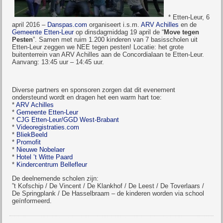
* Etten-Leur, 6
april 2016 –
Danspas.com
organiseert i.s.m.
ARV Achilles
en de
Gemeente Etten-Leur
op dinsdagmiddag 19 april de “
Move tegen
Pesten
”. Samen met ruim 1.200 kinderen van 7 basisscholen uit
Etten-Leur zeggen we NEE tegen pesten! Locatie: het grote
buitenterrein van ARV Achilles aan de Concordialaan te Etten-Leur.
Aanvang: 13:45 uur – 14:45 uur.
Diverse partners en sponsoren zorgen dat dit evenement
ondersteund wordt en dragen het een warm hart toe:
*
ARV Achilles
*
Gemeente Etten-Leur
*
CJG Etten-Leur/GGD West-Brabant
*
Videoregistraties.com
*
BliekBeeld
*
Promofit
*
Nieuwe Nobelaer
*
Hotel ’t Witte Paard
*
Kindercentrum Bellefleur
De deelnemende scholen zijn:
”t Kofschip / De Vincent / De Klankhof / De Leest / De Toverlaars /
De Springplank / De Hasselbraam – de kinderen worden via school
geïnformeerd.