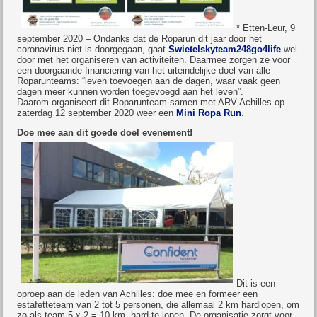
* Etten-Leur, 9
september 2020 – Ondanks dat de Roparun dit jaar door het
coronavirus niet is doorgegaan, gaat
Swietelskyteam248go4life
wel
door met het organiseren van activiteiten. Daarmee zorgen ze voor
een doorgaande financiering van het uiteindelijke doel van alle
Roparunteams: “leven toevoegen aan de dagen, waar vaak geen
dagen meer kunnen worden toegevoegd aan het leven”.
Daarom organiseert dit Roparunteam samen met ARV Achilles op
zaterdag 12 september 2020 weer een
Mini Ropa Run
.
Doe mee aan dit goede doel evenement!
Dit is een
oproep aan de leden van Achilles: doe mee en formeer een
estafetteteam van 2 tot 5 personen, die allemaal 2 km hardlopen, om
zo als team 5 x 2 = 10 km. hard te lopen. De organisatie zorgt voor