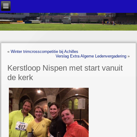
«
Winter trimcrosscompetitie bij Achilles
Verslag Extra Algeme Ledenvergadering
»
Kerstloop Nispen met start vanuit
de kerk