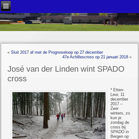
«
Sluit 2017 af met de Prognoseloop op 27 december
47e Achillescross op 21 januari 2018
»
José van der Linden wint SPADO
cross
* Etten-
Leur, 11
december
2017 –
Zeer
winters, zo
kun je
zondag de
cross bij
SPADO in
Bergen op