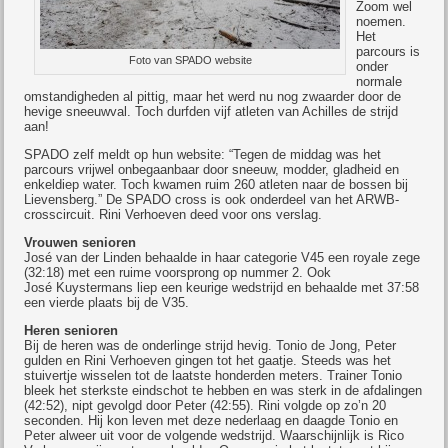
Zoom wel
noemen.
Het
parcours is
Foto van SPADO website
onder
normale
omstandigheden al pittig, maar het werd nu nog zwaarder door de
hevige sneeuwval. Toch durfden vijf atleten van Achilles de strijd
aan!
SPADO zelf meldt op hun website: “Tegen de middag was het
parcours vrijwel onbegaanbaar door sneeuw, modder, gladheid en
enkeldiep water. Toch kwamen ruim 260 atleten naar de bossen bij
Lievensberg.” De SPADO cross is ook onderdeel van het ARWB-
crosscircuit. Rini Verhoeven deed voor ons verslag.
Vrouwen senioren
José van der Linden behaalde in haar categorie V45 een royale zege
(32:18) met een ruime voorsprong op nummer 2. Ook
José Kuystermans liep een keurige wedstrijd en behaalde met 37:58
een vierde plaats bij de V35.
Heren senioren
Bij de heren was de onderlinge strijd hevig. Tonio de Jong, Peter
gulden en Rini Verhoeven gingen tot het gaatje. Steeds was het
stuivertje wisselen tot de laatste honderden meters. Trainer Tonio
bleek het sterkste eindschot te hebben en was sterk in de afdalingen
(42:52), nipt gevolgd door Peter (42:55). Rini volgde op zo’n 20
seconden. Hij kon leven met deze nederlaag en daagde Tonio en
Peter alweer uit voor de volgende wedstrijd. Waarschijnlijk is Rico