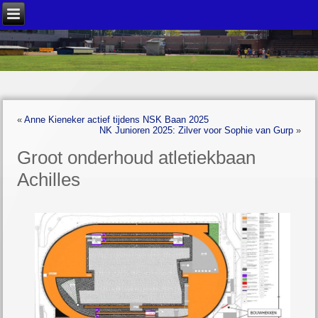
«
Anne Kieneker actief tijdens NSK Baan 2025
NK Junioren 2025: Zilver voor Sophie van Gurp
»
Groot onderhoud atletiekbaan
Achilles