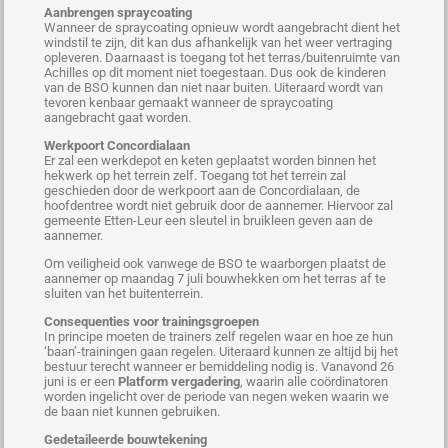
Aanbrengen spraycoating
Wanneer de spraycoating opnieuw wordt aangebracht dient het
windstil te zijn, dit kan dus afhankelijk van het weer vertraging
opleveren. Daarnaast is toegang tot het terras/buitenruimte van
Achilles op dit moment niet toegestaan. Dus ook de kinderen
van de BSO kunnen dan niet naar buiten. Uiteraard wordt van
tevoren kenbaar gemaakt wanneer de spraycoating
aangebracht gaat worden.
Werkpoort Concordialaan
Er zal een werkdepot en keten geplaatst worden binnen het
hekwerk op het terrein zelf. Toegang tot het terrein zal
geschieden door de werkpoort aan de Concordialaan, de
hoofdentree wordt niet gebruik door de aannemer. Hiervoor zal
gemeente Etten-Leur een sleutel in bruikleen geven aan de
aannemer.
Om veiligheid ook vanwege de BSO te waarborgen plaatst de
aannemer op maandag 7 juli bouwhekken om het terras af te
sluiten van het buitenterrein.
Consequenties voor trainingsgroepen
In principe moeten de trainers zelf regelen waar en hoe ze hun
‘baan’-trainingen gaan regelen. Uiteraard kunnen ze altijd bij het
bestuur terecht wanneer er bemiddeling nodig is. Vanavond 26
juni is er een
Platform vergadering
, waarin alle coördinatoren
worden ingelicht over de periode van negen weken waarin we
de baan niet kunnen gebruiken.
Gedetaileerde bouwtekening