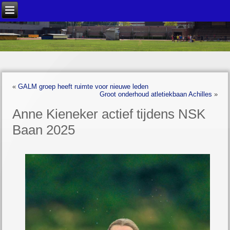
«
GALM groep heeft ruimte voor nieuwe leden
Groot onderhoud atletiekbaan Achilles
»
Anne Kieneker actief tijdens NSK
Baan 2025