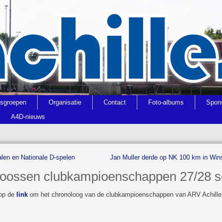
gsgroepen
Organisatie
Contact
Foto-albums
Spon
A4D-nieuws
alen en Nationale D-spelen
Jan Muller derde op NK 100 km in Wins
oossen clubkampioenschappen 27/28 s
 op de
link
om het chronoloog van de clubkampioenschappen van ARV Achilles