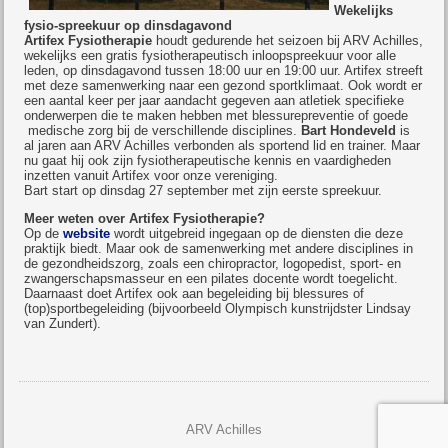
Wekelijks
fysio-spreekuur op dinsdagavond
Artifex Fysiotherapie
houdt gedurende het seizoen bij ARV Achilles,
wekelijks een gratis fysiotherapeutisch inloopspreekuur voor alle
leden, op dinsdagavond tussen 18:00 uur en 19:00 uur. Artifex streeft
met deze samenwerking naar een gezond sportklimaat. Ook wordt er
een aantal keer per jaar aandacht gegeven aan atletiek specifieke
onderwerpen die te maken hebben met blessurepreventie of goede
medische zorg bij de verschillende disciplines.
Bart Hondeveld
is
al jaren aan ARV Achilles verbonden als sportend lid en trainer. Maar
nu gaat hij ook zijn fysiotherapeutische kennis en vaardigheden
inzetten vanuit Artifex voor onze vereniging.
Bart start op dinsdag 27 september met zijn eerste spreekuur.
Meer weten over Artifex Fysiotherapie?
Op de
website
wordt uitgebreid ingegaan op de diensten die deze
praktijk biedt. Maar ook de samenwerking met andere disciplines in
de gezondheidszorg, zoals een chiropractor, logopedist, sport- en
zwangerschapsmasseur en een pilates docente wordt toegelicht.
Daarnaast doet Artifex ook aan
begeleiding bij blessures of
(top)sportbegeleiding (bijvoorbeeld Olympisch kunstrijdster Lindsay
van Zundert).
ARV Achilles