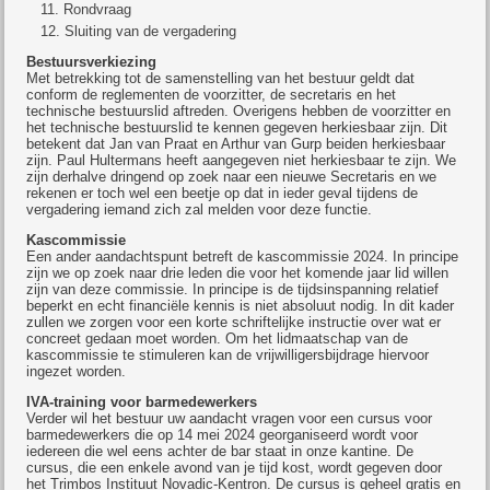
Rondvraag
Sluiting van de vergadering
Bestuursverkiezing
Met betrekking tot de samenstelling van het bestuur geldt dat
conform de reglementen de voorzitter, de secretaris en het
technische bestuurslid aftreden. Overigens hebben de voorzitter en
het technische bestuurslid te kennen gegeven herkiesbaar zijn. Dit
betekent dat Jan van Praat en Arthur van Gurp beiden herkiesbaar
zijn. Paul Hultermans heeft aangegeven niet herkiesbaar te zijn. We
zijn derhalve dringend op zoek naar een nieuwe Secretaris en we
rekenen er toch wel een beetje op dat in ieder geval tijdens de
vergadering iemand zich zal melden voor deze functie.
Kascommissie
Een ander aandachtspunt betreft de kascommissie 2024. In principe
zijn we op zoek naar drie leden die voor het komende jaar lid willen
zijn van deze commissie. In principe is de tijdsinspanning relatief
beperkt en echt financiële kennis is niet absoluut nodig. In dit kader
zullen we zorgen voor een korte schriftelijke instructie over wat er
concreet gedaan moet worden. Om het lidmaatschap van de
kascommissie te stimuleren kan de vrijwilligersbijdrage hiervoor
ingezet worden.
IVA-training voor barmedewerkers
Verder wil het bestuur uw aandacht vragen voor een cursus voor
barmedewerkers die op 14 mei 2024 georganiseerd wordt voor
iedereen die wel eens achter de bar staat in onze kantine. De
cursus, die een enkele avond van je tijd kost, wordt gegeven door
het Trimbos Instituut Novadic-Kentron. De cursus is geheel gratis en