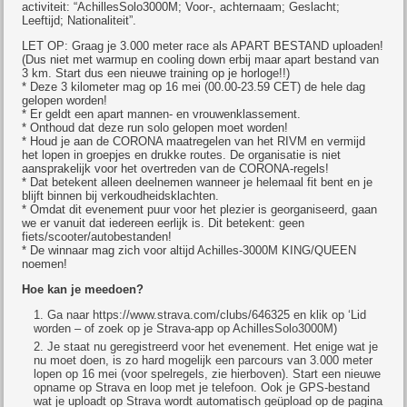
activiteit: “AchillesSolo3000M; Voor-, achternaam; Geslacht;
Leeftijd; Nationaliteit”.
LET OP: Graag je 3.000 meter race als APART BESTAND uploaden!
(Dus niet met warmup en cooling down erbij maar apart bestand van
3 km. Start dus een nieuwe training op je horloge!!)
* Deze 3 kilometer mag op 16 mei (00.00-23.59 CET) de hele dag
gelopen worden!
* Er geldt een apart mannen- en vrouwenklassement.
* Onthoud dat deze run solo gelopen moet worden!
* Houd je aan de CORONA maatregelen van het RIVM en vermijd
het lopen in groepjes en drukke routes. De organisatie is niet
aansprakelijk voor het overtreden van de CORONA-regels!
* Dat betekent alleen deelnemen wanneer je helemaal fit bent en je
blijft binnen bij verkoudheidsklachten.
* Omdat dit evenement puur voor het plezier is georganiseerd, gaan
we er vanuit dat iedereen eerlijk is. Dit betekent: geen
fiets/scooter/autobestanden!
* De winnaar mag zich voor altijd Achilles-3000M KING/QUEEN
noemen!
Hoe kan je meedoen?
Ga naar https://www.strava.com/clubs/646325 en klik op ‘Lid
worden – of zoek op je Strava-app op AchillesSolo3000M)
Je staat nu geregistreerd voor het evenement. Het enige wat je
nu moet doen, is zo hard mogelijk een parcours van 3.000 meter
lopen op 16 mei (voor spelregels, zie hierboven). Start een nieuwe
opname op Strava en loop met je telefoon. Ook je GPS-bestand
wat je uploadt op Strava wordt automatisch geüpload op de pagina