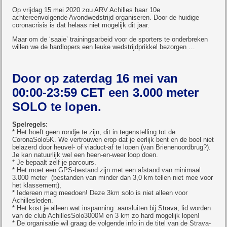
Op vrijdag 15 mei 2020 zou ARV Achilles haar 10e
achtereenvolgende Avondwedstrijd organiseren. Door de huidige
coronacrisis is dat helaas niet mogelijk dit jaar.
Maar om de ‘saaie’ trainingsarbeid voor de sporters te onderbreken
willen we de hardlopers een leuke wedstrijdprikkel bezorgen …
Door op zaterdag 16 mei van
00:00-23:59 CET een 3.000 meter
SOLO te lopen.
Spelregels:
* Het hoeft geen rondje te zijn, dit in tegenstelling tot de
CoronaSolo5K. We vertrouwen erop dat je eerlijk bent en de boel niet
belazerd door heuvel- of viaduct-af te lopen (van Brienenoordbrug?).
Je kan natuurlijk wel een heen-en-weer loop doen.
* Je bepaalt zelf je parcours.
* Het moet een GPS-bestand zijn met een afstand van minimaal
3.000 meter (bestanden van minder dan 3,0 km tellen niet mee voor
het klassement),
* Iedereen mag meedoen! Deze 3km solo is niet alleen voor
Achillesleden.
* Het kost je alleen wat inspanning: aansluiten bij Strava, lid worden
van de club AchillesSolo3000M en 3 km zo hard mogelijk lopen!
* De organisatie wil graag de volgende info in de titel van de Strava-