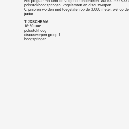
Het programma kent de volgende onderdelen: 80/100-200-800-3
polsstokhoogspringen, kogelstoten en discuswerpen.
C junioren worden niet toegelaten op de 3.000 meter, wel op de
junior.
TIJDSCHEMA
18:30 uur
polsstokhoog
discuswerpen groep 1
hoogspringen