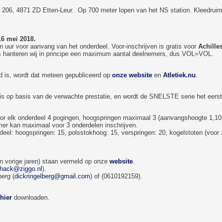
206, 4871 ZD Etten-Leur. Op 700 meter lopen van het NS station. Kleedruim
16 mei 2018.
én uur voor aanvang van het onderdeel. Voor-inschrijven is gratis voor
Achille
rs hanteren wij in principe een maximum aantal deelnemers, dus VOL=VOL.
d is, wordt dat meteen gepubliceerd op
onze website
en
Atletiek.nu
.
is op basis van de verwachte prestatie, en wordt de SNELSTE serie het eerst
oor elk onderdeel 4 pogingen, hoogspringen maximaal 3 (aanvangshoogte 1,1
er kan maximaal voor 3 onderdelen inschrijven.
el: hoogspringen: 15, polsstokhoog: 15, verspringen: 20, kogelstoten (voor 
an vorige jaren) staan vermeld op onze
website
.
.hack@ziggo.nl
).
erg (
dickringelberg@gmail.com
) of (0610192159).
hier
downloaden.