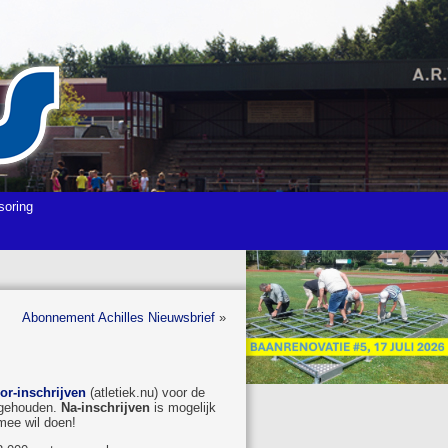
soring
Abonnement Achilles Nieuwsbrief
»
or-inschrijven
(atletiek.nu) voor de
t gehouden.
Na-inschrijven
is mogelijk
 mee wil doen!