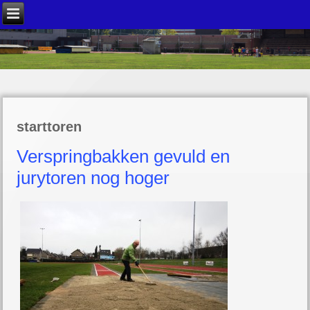
starttoren
Verspringbakken gevuld en
jurytoren nog hoger