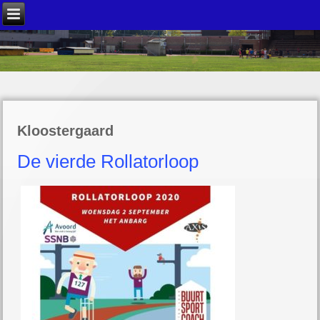
Kloostergaard
De vierde Rollatorloop