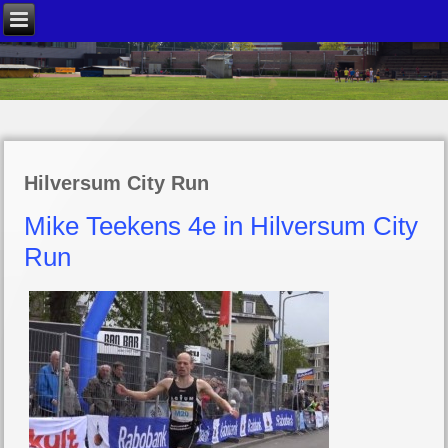
Hilversum City Run
Mike Teekens 4e in Hilversum City
Run