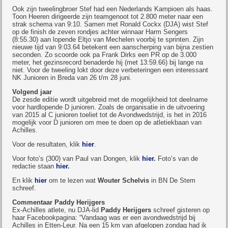
Ook zijn tweelingbroer Stef had een Nederlands Kampioen als haas.
Toon Heeren dirigeerde zijn teamgenoot tot 2.800 meter naar een
strak schema van 9:10. Samen met Ronald Cockx (DJA) wist Stef
op de finish de zeven rondjes achter winnaar Harm Sengers
(8:55.30) aan lopende Eltjo van Mechelen voorbij te sprinten. Zijn
nieuwe tijd van 9:03.64 betekent een aanscherping van bijna zestien
seconden. Zo scoorde ook pa Frank Dirks een PR op de 3.000
meter, het gezinsrecord benaderde hij (met 13:59.66) bij lange na
niet. Voor de tweeling lokt door deze verbeteringen een interessant
NK Junioren in Breda van 26 t/m 28 juni.
Volgend jaar
De zesde editie wordt uitgebreid met de mogelijkheid tot deelname
voor hardlopende D junioren. Zoals de organisatie in de uitvoering
van 2015 al C junioren toeliet tot de Avondwedstrijd, is het in 2016
mogelijk voor D junioren om mee te doen op de atletiekbaan van
Achilles.
Voor de resultaten, klik
hier
.
Voor foto’s (300) van Paul van Dongen, klik
hier
.
Foto’s van de
redactie staan
hier
.
En klik
hier
om te lezen wat
Wouter Schelvis
in BN De Stem
schreef.
Commentaar Paddy Herijgers
Ex-Achilles atlete, nu DJA-lid
Paddy Herijgers
schreef gisteren op
haar Facebookpagina: “Vandaag was er een avondwedstrijd bij
Achilles in Etten-Leur. Na een 15 km van afgelopen zondag had ik