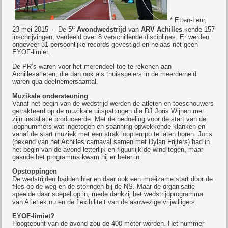
* Etten-Leur,
e
23 mei 2015 – De
5
Avondwedstrijd
van
ARV Achilles
kende 157
inschrijvingen, verdeeld over 8 verschillende disciplines. Er werden
ongeveer 31 persoonlijke records gevestigd en helaas nét geen
EYOF-limiet.
De PR’s waren voor het merendeel toe te rekenen aan
Achillesatleten, die dan ook als thuisspelers in de meerderheid
waren qua deelnemersaantal.
Muzikale ondersteuning
Vanaf het begin van de wedstrijd werden de atleten en toeschouwers
getrakteerd op de muzikale uitspattingen die DJ Joris Wijnen met
zijn installatie produceerde. Met de bedoeling voor de start van de
loopnummers wat ingetogen en spanning opwekkende klanken en
vanaf de start muziek met een strak looptempo te laten horen. Joris
(bekend van het Achilles carnaval samen met Dylan Frijters) had in
het begin van de avond letterlijk en figuurlijk de wind tegen, maar
gaande het programma kwam hij er beter in.
Opstoppingen
De wedstrijden hadden hier en daar ook een moeizame start door de
files op de weg en de storingen bij de NS. Maar de organisatie
speelde daar soepel op in, mede dankzij het wedstrijdprogramma
van Atletiek.nu en de flexibiliteit van de aanwezige vrijwilligers.
EYOF-limiet?
Hoogtepunt van de avond zou de 400 meter worden. Het nummer