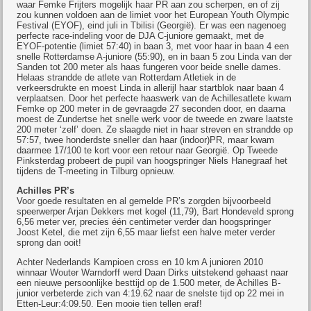
waar Femke Frijters mogelijk haar PR aan zou scherpen, en of zij
zou kunnen voldoen aan de limiet voor het European Youth Olympic
Festival (EYOF), eind juli in Tbilisi (Georgië). Er was een nagenoeg
perfecte race-indeling voor de DJA C-juniore gemaakt, met de
EYOF-potentie (limiet 57:40) in baan 3, met voor haar in baan 4 een
snelle Rotterdamse A-juniore (55:90), en in baan 5 zou Linda van der
Sanden tot 200 meter als haas fungeren voor beide snelle dames.
Helaas strandde de atlete van Rotterdam Atletiek in de
verkeersdrukte en moest Linda in allerijl haar startblok naar baan 4
verplaatsen. Door het perfecte haaswerk van de Achillesatlete kwam
Femke op 200 meter in de gevraagde 27 seconden door, en daarna
moest de Zundertse het snelle werk voor de tweede en zware laatste
200 meter ‘zelf’ doen. Ze slaagde niet in haar streven en strandde op
57:57, twee honderdste sneller dan haar (indoor)PR, maar kwam
daarmee 17/100 te kort voor een retour naar Georgië. Op Tweede
Pinksterdag probeert de pupil van hoogspringer Niels Hanegraaf het
tijdens de T-meeting in Tilburg opnieuw.
Achilles PR’s
Voor goede resultaten en al gemelde PR’s zorgden bijvoorbeeld
speerwerper Arjan Dekkers met kogel (11,79), Bart Hondeveld sprong
6,56 meter ver, precies één centimeter verder dan hoogspringer
Joost Ketel, die met zijn 6,55 maar liefst een halve meter verder
sprong dan ooit!
Achter Nederlands Kampioen cross en 10 km A junioren 2010
winnaar Wouter Warndorff werd Daan Dirks uitstekend gehaast naar
een nieuwe persoonlijke besttijd op de 1.500 meter, de Achilles B-
junior verbeterde zich van 4:19.62 naar de snelste tijd op 22 mei in
Etten-Leur:4:09.50. Een mooie tien tellen eraf!