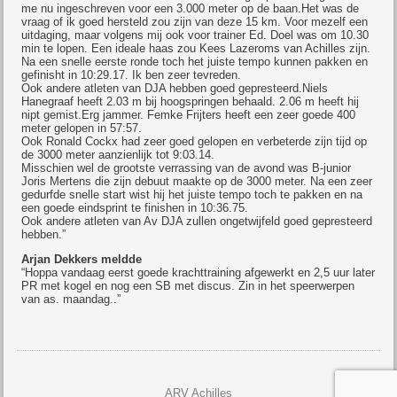
me nu ingeschreven voor een 3.000 meter op de baan.Het was de
vraag of ik goed hersteld zou zijn van deze 15 km. Voor mezelf een
uitdaging, maar volgens mij ook voor trainer Ed. Doel was om 10.30
min te lopen. Een ideale haas zou Kees Lazeroms van Achilles zijn.
Na een snelle eerste ronde toch het juiste tempo kunnen pakken en
gefinisht in 10:29.17. Ik ben zeer tevreden.
Ook
andere atleten van DJA hebben goed gepresteerd.Niels
Hanegraaf heeft 2.03 m bij hoogspringen behaald. 2.06 m heeft hij
nipt gemist.Erg jammer. Femke Frijters heeft een zeer goede 400
meter gelopen in 57:57.
Ook Ronald Cockx had zeer goed gelopen en verbeterde zijn tijd op
de 3000 meter aanzienlijk tot 9:03.14.
Misschien wel de grootste verrassing van de avond was B-junior
Joris Mertens die zijn debuut maakte op de 3000 meter. Na een zeer
gedurfde snelle start wist hij het juiste tempo toch te pakken en na
een goede eindsprint te finishen in 10:36.75.
Ook andere atleten van Av DJA zullen ongetwijfeld goed gepresteerd
hebben.
”
Arjan Dekkers meldde
“Hoppa vandaag eerst goede krachttraining afgewerkt en 2,5 uur later
PR met kogel en nog een SB met discus. Zin in het speerwerpen
van as. maandag..”
ARV Achilles