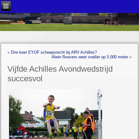
«
Drie keer EYOF scheepsrecht bij ARV Achilles?
Alwin Roovers weer sneller op 5.000 meter
»
Vijfde Achilles Avondwedstrijd
succesvol