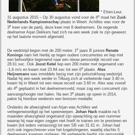
* Etten-Leur,
e
31 augustus 2015 – Op 30 augustus vond voor de 4
maal het
Zuid-
Nederlands Kampioenscha
p plaats in Weert. Achilles was voor de
e
3
keer van de partij, deze keer met 8 deelnemers. De negende
deelnemer Arjan Dekkers had zich na een week ziek te zijn geweest
op het laatste moment afgemeld.
e
De wedstrijd begon met de 200 meter. 1
jaars B juniore
Renate
Konings
nam het hierbij op tegen oudere concurrentes en liep met
een behoorlijke tegenwind naar een nieuw persoonlijk record van
28.61 sec. Ook
Joost Ketel
liep een 200 meter met tegenwind van
e
-1,6 m/s en kwam met 23.84 sec tot een 6
plaats.
Alex
Heijnemans
was inmiddels bezig met zijn polsstokhoog wedstrijd.
Nadat hij een week eerder in Tilburg zich al verbeterde naar 3.40 m,
kwam hij in Weert tot een nieuw record van 3.60 m. Alex was vooraf
e
als 4
geplaatst in het deelnemersveld, maar zag een concurrent zijn
e
aanvangshoogte niet halen. Na een 3
plaats op speer in 2014,
pakte hij hierdoor wederom een bronzen medaille.
Ondanks de afwezigheid van Arjan was Achilles wel
vertegenwoordigd op het speerwerpen.
Johan Hack
maakte na 5
maanden afwezigheid ongetraind zijn opwachting op een nummer
waarop hij naar eigen zeggen niet hoeft te trainen om te presteren en
kwam (tot ieders verrassing) tot een SB van 31.61 m. Johan had
zich ook ingeschreven voor het kogelslingeren, waarbij slechts 5
deelnemers kwamen opdagen. Hij verbeterde hierbij zijn persoonlijk