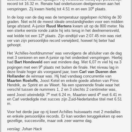
record tot 16.32 m. Renate had ondertussen deelgenomen aan het
e
verspringen. Zij kwam hierbij tot 4.51 m en een 10
plaats.
In de loop van de dag was de temperatuur opgelopen richting de 30
graden. Niet echt de meest ideale omstandigheden voor een midden
lange afstand. A-junior
Ruud Mertens
kwam uit op de 800 meter. Na
een sterke eerste ronde zakte hij iets terug in het deelnemersveld,
e
wat leidde tot een 12
plaats. Zijn eindtijd van 2:07.45 min was niet
ver van zijn persoonlijke record verwijderd, hoewel hij beter had
gehoopt.
Het ‘Achilles-hoofdnummer’ was vervolgens de afsluiter van de dag
met 3 senioren en een A-junior op het onderdeel verspringen. Hierbij
had
Bart Hondeveld
een wat mindere dag. Met 6,07 m viel hij na 3
e
pogingen met een 9
plaats net buiten de finale. Het niveau lag in
deze finale hoger als voorgaand jaar, toen
Carl van Dueren den
Hollander
de winnaar was. Hij had vandaag concurrentie van
Maarten Roeloffs
, Joost Ketel en enkele goede atleten van Prins
Hendrik, av Sprint en av Weert. Na een spannende finale waar het
verschil tussen de nummers 1, 2 en 3 slechts 2 centimeter was,
e
e
werd Joost uiteindelijk 7
met 6.24 m, Maarten werd 4
met 6.41 m
en Carl verdedigde met succes zijn Zuid-Nederlandse titel met 6.51
m.
Voor het derde jaar op rij keert Achilles huiswaarts met 2 medailles
en enkele persoonlijke records. Er kan worden teruggekeken op een
gezellige, succesvolle, maar ook zeer warme dag.
verslag: Johan Hack